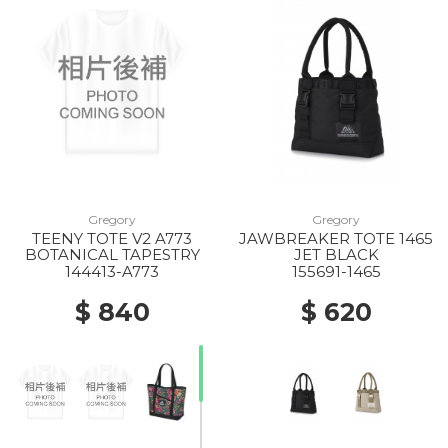
Gregory
Gregory
TEENY TOTE V2 A773
JAWBREAKER TOTE 1465
BOTANICAL TAPESTRY
JET BLACK
144413-A773
155691-1465
$ 840
$ 620