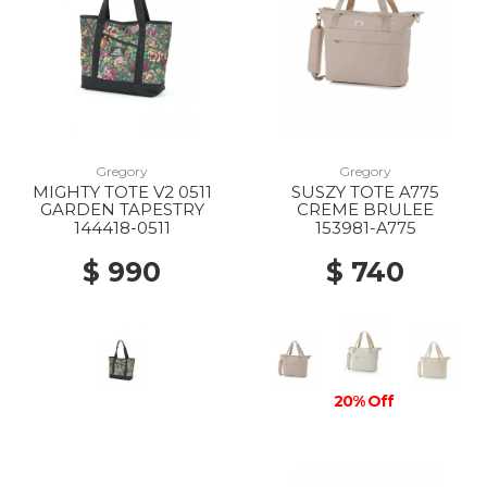
Gregory
Gregory
MIGHTY TOTE V2 0511
SUSZY TOTE A775
GARDEN TAPESTRY
CREME BRULEE
144418-0511
153981-A775
$ 990
$ 740
20% Off
20% Off