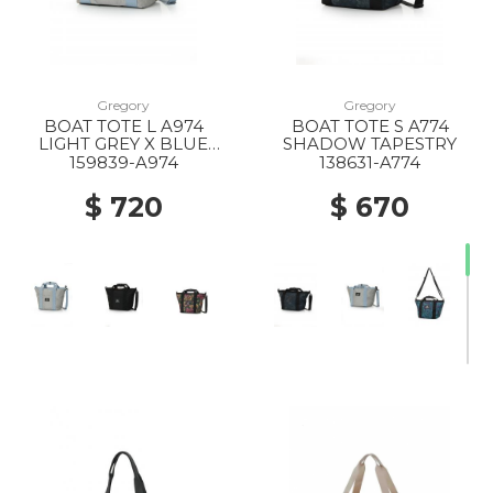
Gregory
Gregory
BOAT TOTE L A974
BOAT TOTE S A774
LIGHT GREY X BLUE
SHADOW TAPESTRY
GREY
159839-A974
138631-A774
$ 720
$ 670