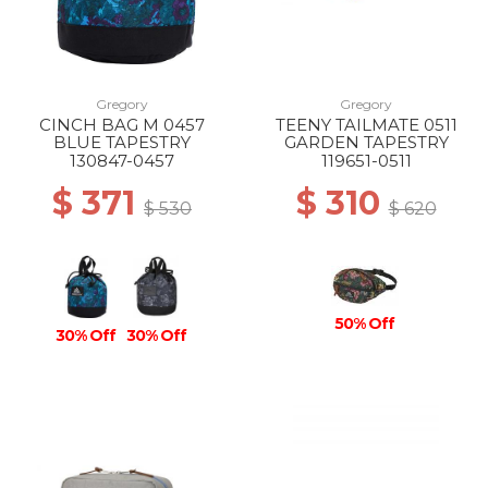
Gregory
Gregory
CINCH BAG M 0457
TEENY TAILMATE 0511
BLUE TAPESTRY
GARDEN TAPESTRY
130847-0457
119651-0511
$ 371
$ 310
$ 530
$ 620
50% Off
30% Off
30% Off