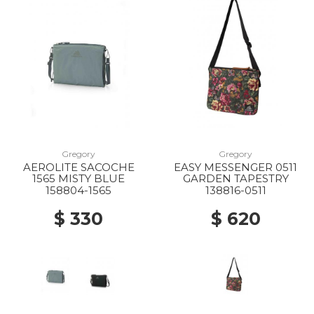
Gregory
Gregory
AEROLITE SACOCHE
EASY MESSENGER 0511
1565 MISTY BLUE
GARDEN TAPESTRY
158804-1565
138816-0511
$ 330
$ 620
20% Off
20% Off
40% Off
10% Off