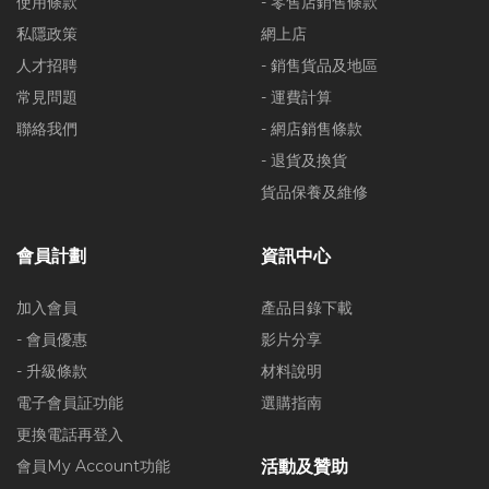
使用條款
- 零售店銷售條款
私隱政策
網上店
人才招聘
- 銷售貨品及地區
常見問題
- 運費計算
聯絡我們
- 網店銷售條款
- 退貨及換貨
貨品保養及維修
會員計劃
資訊中心
加入會員
產品目錄下載
- 會員優惠
影片分享
- 升級條款
材料說明
電子會員証功能
選購指南
更換電話再登入
會員My Account功能
活動及贊助