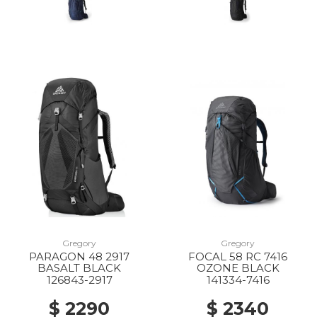
Gregory
Gregory
PARAGON 48 2917
FOCAL 58 RC 7416
BASALT BLACK
OZONE BLACK
126843-2917
141334-7416
$ 2290
$ 2340