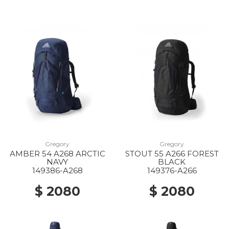
Gregory
Gregory
AMBER 54 A268 ARCTIC
STOUT 55 A266 FOREST
NAVY
BLACK
149386-A268
149376-A266
$ 2080
$ 2080