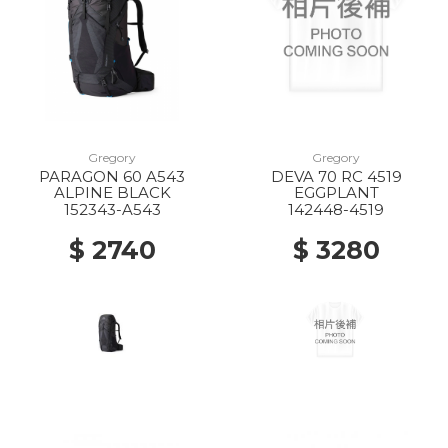
Gregory
Gregory
PARAGON 60 A543
DEVA 70 RC 4519
ALPINE BLACK
EGGPLANT
152343-A543
142448-4519
$ 2740
$ 3280