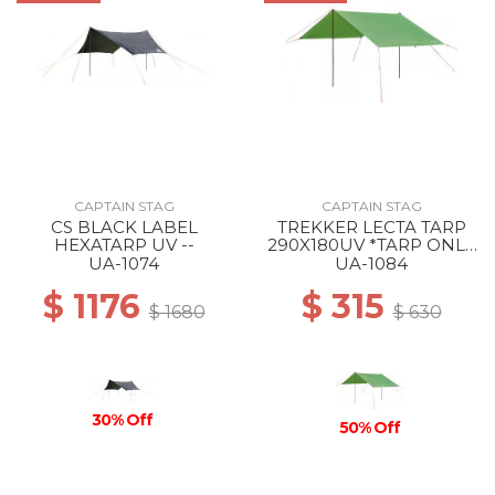
CAPTAIN STAG
CAPTAIN STAG
CS BLACK LABEL
TREKKER LECTA TARP
HEXATARP UV --
290X180UV *TARP ONLY,
NO POLE AND ROPE
UA-1074
UA-1084
GREEN
$ 1176
$ 315
$ 1680
$ 630
30% Off
50% Off