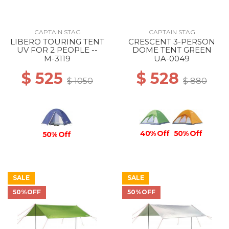
CAPTAIN STAG
CAPTAIN STAG
LIBERO TOURING TENT
CRESCENT 3-PERSON
UV FOR 2 PEOPLE --
DOME TENT GREEN
M-3119
UA-0049
$ 525
$ 528
$ 1050
$ 880
40% Off
50% Off
50% Off
SALE
SALE
50%OFF
50%OFF