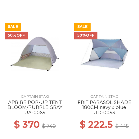
SALE
SALE
50%OFF
50%OFF
CAPTAIN STAG
CAPTAIN STAG
APRIRE POP-UP TENT
FRIT PARASOL SHADE
BLOOM/PURPLE GRAY
180CM navy x blue
UA-0065
UD-0053
$ 370
$ 222.5
$ 740
$ 445