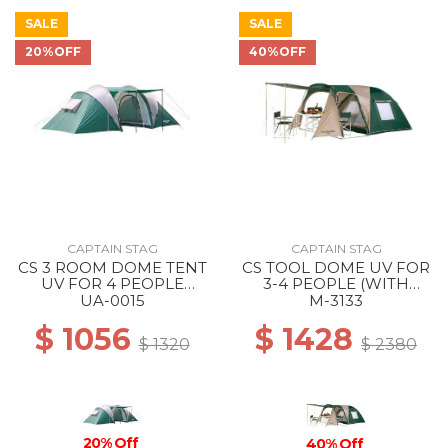
SALE
SALE
20%OFF
40%OFF
CAPTAIN STAG
CAPTAIN STAG
CS 3 ROOM DOME TENT
CS TOOL DOME UV FOR
UV FOR 4 PEOPLE
3-4 PEOPLE (WITH
(WITH CARRY BAG) --
CARRY BAG) --
UA-0015
M-3133
$ 1056
$ 1428
$ 1320
$ 2380
20% Off
40% Off