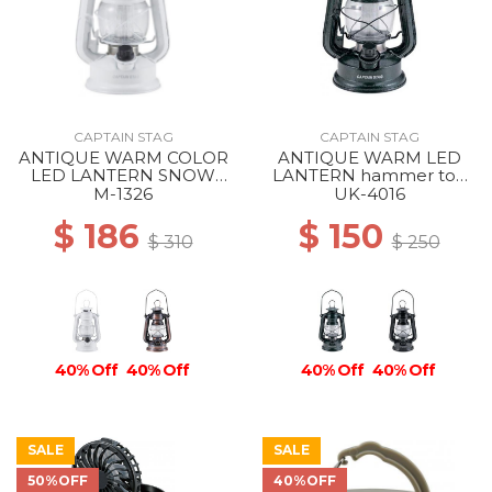
CAPTAIN STAG
CAPTAIN STAG
ANTIQUE WARM COLOR
ANTIQUE WARM LED
LED LANTERN SNOW
LANTERN hammer ton
WHITE
black
M-1326
UK-4016
$ 186
$ 150
$ 310
$ 250
40% Off
40% Off
40% Off
40% Off
SALE
SALE
50%OFF
40%OFF