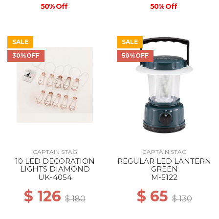
50% Off
50% Off
SALE
SALE
30%OFF
50%OFF
CAPTAIN STAG
CAPTAIN STAG
10 LED DECORATION
REGULAR LED LANTERN
LIGHTS DIAMOND
GREEN
UK-4054
M-5122
$ 126
$ 65
$ 180
$ 130