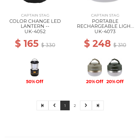
CAPTAIN STAG
CAPTAIN STAG
COLOR CHANGE LED
PORTABLE
LANTERN --
RECHARGEABLE LIGHT
TYPE 2 KHAKI
UK-4052
UK-4073
$ 165
$ 248
$ 330
$ 310
50% Off
20% Off
20% Off
1
2