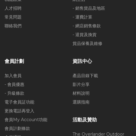
人才招聘
- 銷售貨品及地區
常見問題
- 運費計算
聯絡我們
- 網店銷售條款
- 退貨及換貨
貨品保養及維修
會員計劃
資訊中心
加入會員
產品目錄下載
- 會員優惠
影片分享
- 升級條款
材料說明
電子會員証功能
選購指南
更換電話再登入
會員My Account功能
活動及贊助
會員計劃條款
The Overlander Outdoor