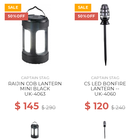
SALE
SALE
50%OFF
50%OFF
CAPTAIN STAG
CAPTAIN STAG
RAIJIN COB LANTERN
CS LED BONFIRE
MINI BLACK
LANTERN --
UK-4063
UK-4060
$ 145
$ 120
$ 290
$ 240