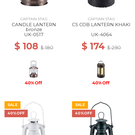
CAPTAIN STAG
CAPTAIN STAG
CANDLE LANTERN
CS COB LANTERN KHAKI
bronze
UK-0517
UK-4064
$ 108
$ 174
$ 180
$ 290
40% Off
40% Off
SALE
SALE
40%OFF
40%OFF