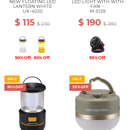
NEW FLOATING LED
LED LIGHT WITH WITH
LANTERN WHITE
FAN --
UK-4020
M-5129
$ 115
$ 190
$ 230
$ 380
50% Off
50% Off
50% Off
SALE
SALE
50%OFF
20%OFF