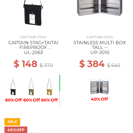
CAPTAIN STAG
CAPTAIN STAG
CAPTAIN STAG×TAITAI
STAINLESS MULTI BOX
FIREPROOF
TALL --
COOLING/HEAT-RETEN
UL-2063
UP-2010
SACOCHE BLACK
$ 148
$ 384
$ 370
$ 640
40% Off
60% Off
60% Off
60% Off
SALE
40%OFF
60% Off