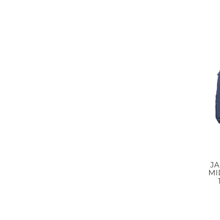
JA
MI