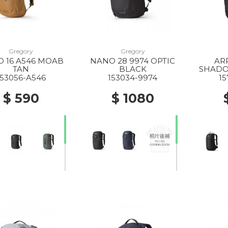
Gregory
Gregory
 16 A546 MOAB
NANO 28 9974 OPTIC
AR
TAN
BLACK
SHADO
153056-A546
153034-9974
1
$ 590
$ 1080