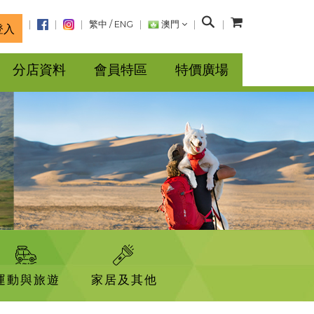
搜
繁中
/
ENG
澳門
登入
尋
分店資料
會員特區
特價廣場
運動與旅遊
家居及其他