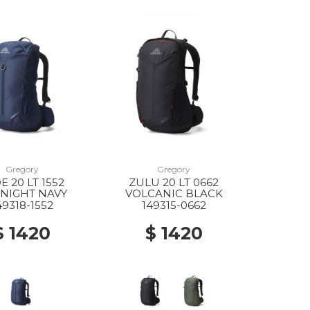
Gregory
Gregory
E 20 LT 1552
ZULU 20 LT 0662
NIGHT NAVY
VOLCANIC BLACK
49318-1552
149315-0662
$ 1420
$ 1420