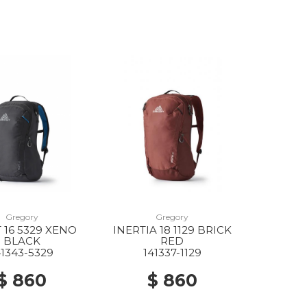
Gregory
Gregory
 16 5329 XENO
INERTIA 18 1129 BRICK
BLACK
RED
41343-5329
141337-1129
$ 860
$ 860