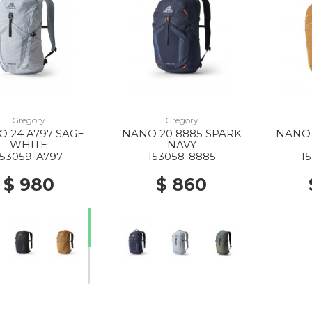
Gregory
Gregory
 24 A797 SAGE
NANO 20 8885 SPARK
NANO 
WHITE
NAVY
153059-A797
153058-8885
1
$ 980
$ 860