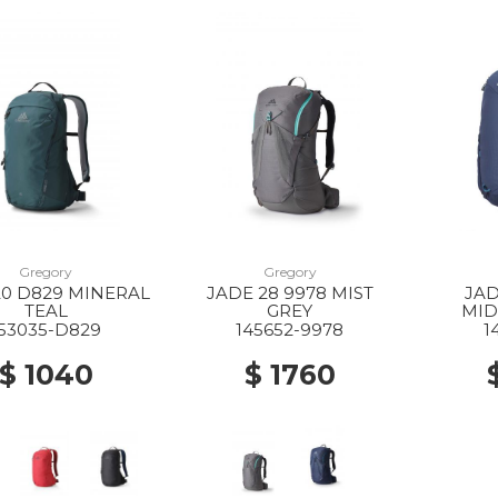
Gregory
Gregory
20 D829 MINERAL
JADE 28 9978 MIST
JAD
TEAL
GREY
MID
153035-D829
145652-9978
1
$ 1040
$ 1760