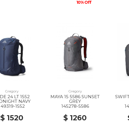
10% Off
Gregory
Gregory
DE 24 LT 1552
MAYA 15 5586 SUNSET
SWIFT
DNIGHT NAVY
GREY
149319-1552
145278-5586
1
$ 1520
$ 1260