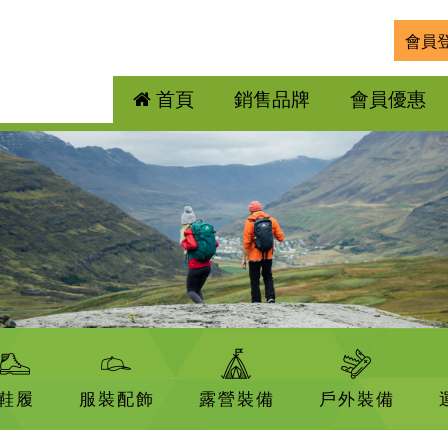
會員
首頁
銷售品牌
會員優惠
鞋履
服裝配飾
露營裝備
戶外裝備