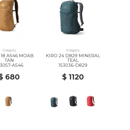
Gregory
Gregory
18 A546 MOAB
KIRO 24 D829 MINERAL
TAN
TEAL
53057-A546
153036-D829
$ 680
$ 1120