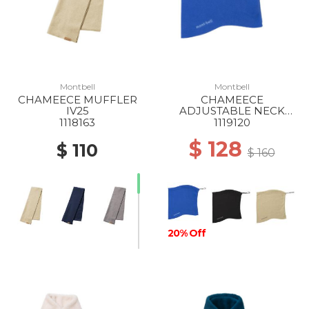
Montbell
Montbell
CHAMEECE MUFFLER
CHAMEECE
IV25
ADJUSTABLE NECK
GAITER BL
1118163
1119120
$ 128
$ 110
$ 160
20% Off