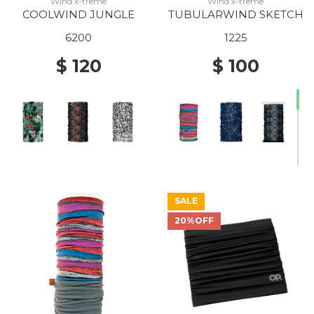
Wind x-treme
Wind x-treme
COOLWIND JUNGLE
TUBULARWIND SKETCH
6200
1225
$ 120
$ 100
SALE
20%OFF