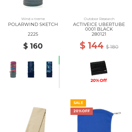
Wind x-treme
Outdoor Research
POLARWIND SKETCH
ACTIVEICE UBERTUBE
0001 BLACK
2225
280121
$ 144
$ 160
$ 180
20% Off
SALE
20%OFF
20% Off