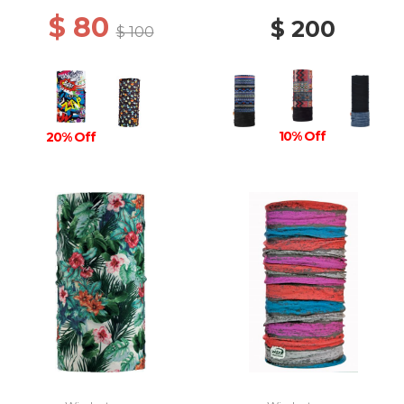
$ 80
$ 200
$ 100
10% Off
20% Off