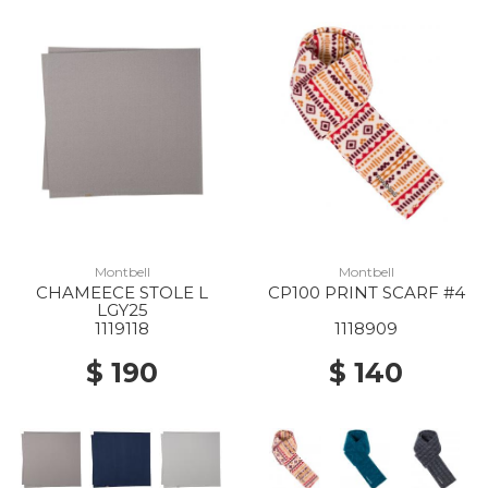
Montbell
Montbell
CHAMEECE STOLE L
CP100 PRINT SCARF #4
LGY25
1119118
1118909
$ 190
$ 140