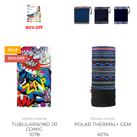
60% Off
SALE
20%OFF
Wind x-treme
Wind x-treme
TUBULARWIND JR
POLAR THERMAL+ GEM
COMIC
1078
4074