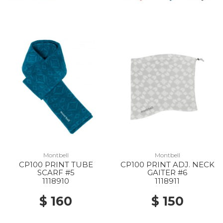
Montbell
Montbell
CP100 PRINT TUBE
CP100 PRINT ADJ. NECK
SCARF #5
GAITER #6
1118910
1118911
$ 160
$ 150