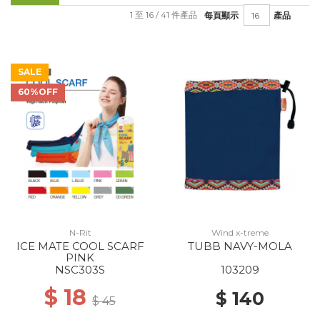
1 至 16 / 41 件產品
每頁顯示
產品
SALE
60%OFF
N-Rit
Wind x-treme
ICE MATE COOL SCARF
TUBB NAVY-MOLA
PINK
NSC303S
103209
$ 18
$ 140
$ 45