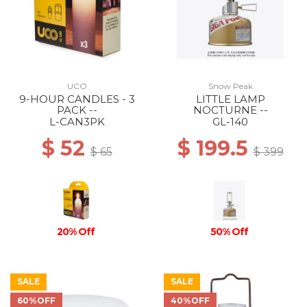
UCO
Snow Peak
9-HOUR CANDLES - 3
LITTLE LAMP
PACK --
NOCTURNE --
L-CAN3PK
GL-140
$ 52
$ 199.5
$ 65
$ 399
20% Off
50% Off
SALE
SALE
60%OFF
40%OFF