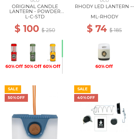
UCO
UCO
ORIGINAL CANDLE
RHODY LED LANTERN --
LANTERN - POWDER
COATED RED
L-C-STD
ML-RHODY
$ 100
$ 74
$ 250
$ 185
60% Off
50% Off
60% Off
60% Off
SALE
SALE
50%OFF
40%OFF
60% Off