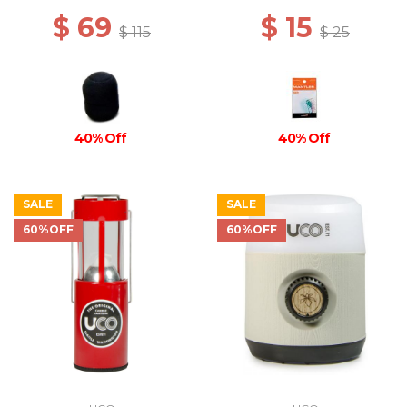
$ 69
$ 15
$ 115
$ 25
40% Off
40% Off
SALE
SALE
60%OFF
60%OFF