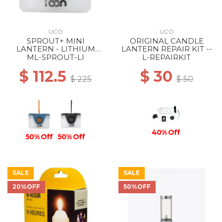
UCO
UCO
SPROUT+ MINI
ORIGINAL CANDLE
LANTERN - LITHIUM
LANTERN REPAIR KIT --
RECHARGEABLE BLUE
ML-SPROUT-LI
L-REPAIRKIT
$ 112.5
$ 30
$ 225
$ 50
40% Off
50% Off
50% Off
SALE
SALE
20%OFF
50%OFF