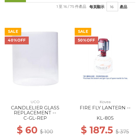
1 至 16 / 75 件產品
每頁顯示
產品
SALE
SALE
40%OFF
50%OFF
UCO
Kovea
CANDLELIER GLASS
FIRE FLY LANTERN --
REPLACEMENT --
C-GL-REP
KL-805
$ 60
$ 187.5
$ 100
$ 375