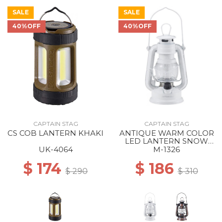
SALE
SALE
40%OFF
40%OFF
CAPTAIN STAG
CAPTAIN STAG
CS COB LANTERN KHAKI
ANTIQUE WARM COLOR
LED LANTERN SNOW
WHITE
UK-4064
M-1326
$ 174
$ 186
$ 290
$ 310