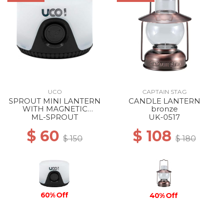
UCO
CAPTAIN STAG
SPROUT MINI LANTERN
CANDLE LANTERN
WITH MAGNETIC
bronze
LANYARD BLACK
ML-SPROUT
UK-0517
$ 60
$ 108
$ 150
$ 180
60% Off
40% Off