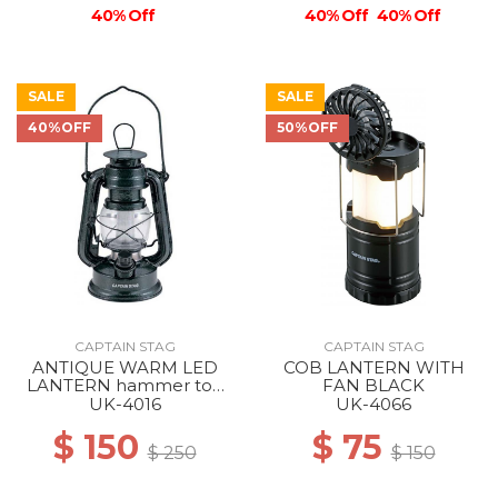
40% Off
40% Off
40% Off
SALE
SALE
40%OFF
50%OFF
CAPTAIN STAG
CAPTAIN STAG
ANTIQUE WARM LED
COB LANTERN WITH
LANTERN hammer ton
FAN BLACK
black
UK-4016
UK-4066
$ 150
$ 75
$ 250
$ 150