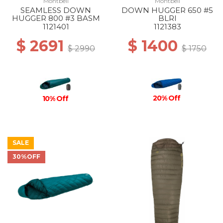
Montbell
Montbell
SEAMLESS DOWN
DOWN HUGGER 650 #5
HUGGER 800 #3 BASM
BLRI
1121401
1121383
$ 2691
$ 1400
$ 2990
$ 1750
20% Off
10% Off
SALE
30%OFF