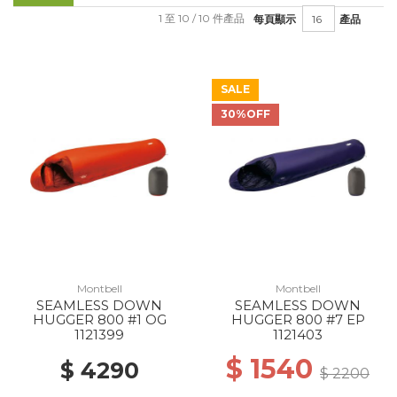
1 至 10 / 10 件產品
每頁顯示
產品
SALE
30%OFF
Montbell
Montbell
SEAMLESS DOWN
SEAMLESS DOWN
HUGGER 800 #1 OG
HUGGER 800 #7 EP
1121399
1121403
$ 1540
$ 4290
$ 2200