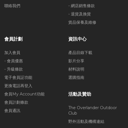
聯絡我們
- 網店銷售條款
- 退貨及換貨
貨品保養及維修
會員計劃
資訊中心
加入會員
產品目錄下載
- 會員優惠
影片分享
- 升級條款
材料說明
電子會員証功能
選購指南
更換電話再登入
會員My Account功能
活動及贊助
會員計劃條款
The Overlander Outdoor
會員通訊
Club
野外活動及機構連結