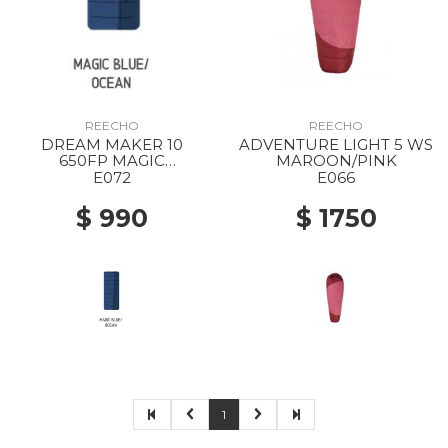
REECHO
REECHO
DREAM MAKER 10
ADVENTURE LIGHT 5 WS
650FP MAGIC
MAROON/PINK
BLUE/OCEAN
E072
E066
$ 990
$ 1750
1