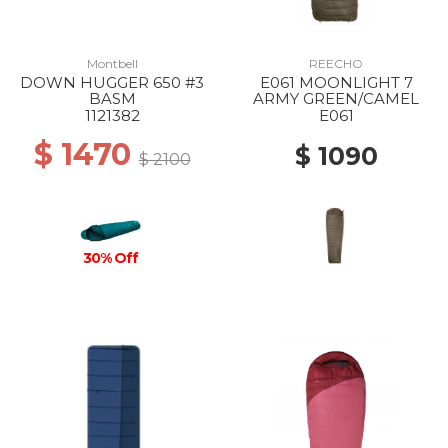
Montbell
REECHO
DOWN HUGGER 650 #3
E061 MOONLIGHT 7
BASM
ARMY GREEN/CAMEL
1121382
E061
$ 1470
$ 1090
$ 2100
30% Off