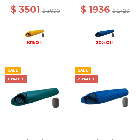
$ 3501
$ 1936
$ 3890
$ 2420
10% Off
20% Off
SALE
SALE
10%OFF
20%OFF