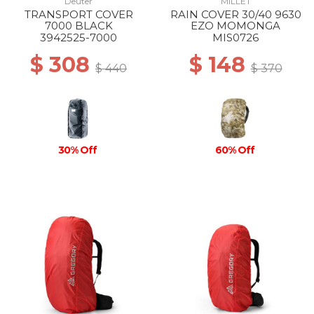
Deuter
MILLET
TRANSPORT COVER
RAIN COVER 30/40 9630
7000 BLACK
EZO MOMONGA
3942525-7000
MIS0726
$ 308
$ 148
$ 440
$ 370
30% Off
60% Off