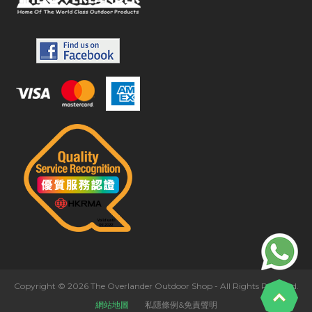
Copyright © 2026 The Overlander Outdoor Shop - All Rights Reserved.
網站地圖
私隱條例&免責聲明