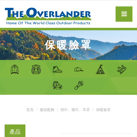
保暖臉罩
首頁
服裝配飾
頸巾、圍巾、耳罩
保暖臉罩
產品