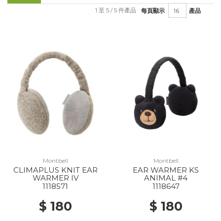
1 至 5 / 5 件產品
每頁顯示
產品
Montbell
Montbell
CLIMAPLUS KNIT EAR
EAR WARMER KS
WARMER IV
ANIMAL #4
1118571
1118647
$ 180
$ 180