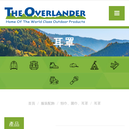
耳罩
首頁
服裝配飾
頸巾、圍巾、耳罩
耳罩
產品