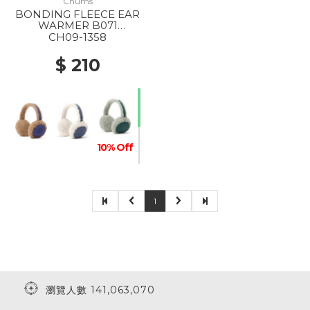
Chums
BONDING FLEECE EAR
WARMER B071
BEIGE/PURPLE
CH09-1358
$ 210
10% Off
1
瀏覽人數 141,063,070