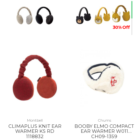
30% Off
Montbell
Chums
CLIMAPLUS KNIT EAR
BOOBY ELMO COMPACT
WARMER KS RD
EAR WARMER W011
White/Navy
1118832
CH09-1359