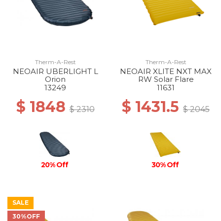
Therm-A-Rest
Therm-A-Rest
NEOAIR UBERLIGHT L
NEOAIR XLITE NXT MAX
Orion
RW Solar Flare
13249
11631
$ 1848
$ 1431.5
$ 2310
$ 2045
30% Off
20% Off
SALE
30%OFF