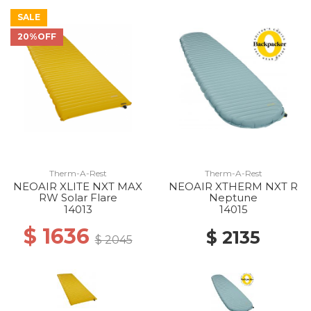
SALE
20%OFF
Therm-A-Rest
Therm-A-Rest
NEOAIR XLITE NXT MAX
NEOAIR XTHERM NXT R
RW Solar Flare
Neptune
14013
14015
$ 1636
$ 2135
$ 2045