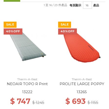
1 至 16 / 23 件產品
每頁顯示
產品
SALE
SALE
40%OFF
40%OFF
Therm-A-Rest
Therm-A-Rest
NEOAIR TOPO R Print
PROLITE LARGE POPPY
13222
13265
$ 747
$ 693
$ 1245
$ 1155