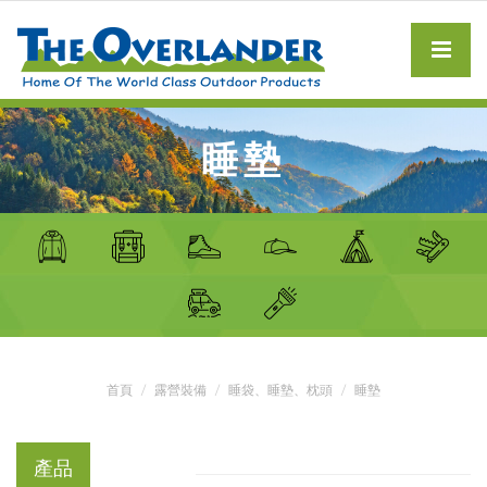
睡墊
首頁
露營裝備
睡袋、睡墊、枕頭
睡墊
產品