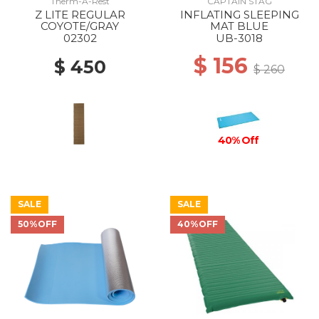
Therm-A-Rest
CAPTAIN STAG
Z LITE REGULAR
INFLATING SLEEPING
COYOTE/GRAY
MAT BLUE
02302
UB-3018
$ 156
$ 450
$ 260
40% Off
SALE
SALE
50%OFF
40%OFF