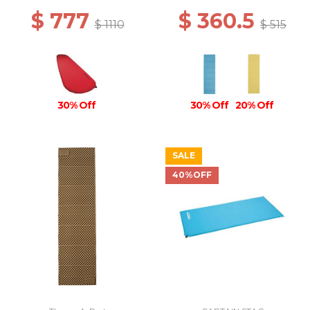
$ 777
$ 360.5
$ 1110
$ 515
30% Off
30% Off
20% Off
SALE
40%OFF