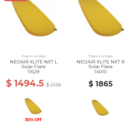
Therm-A-Rest
Therm-A-Rest
NEOAIR XLITE NXT L
NEOAIR XLITE NXT R
Solar Flare
Solar Flare
11629
14010
$ 1494.5
$ 1865
$ 2135
30% Off