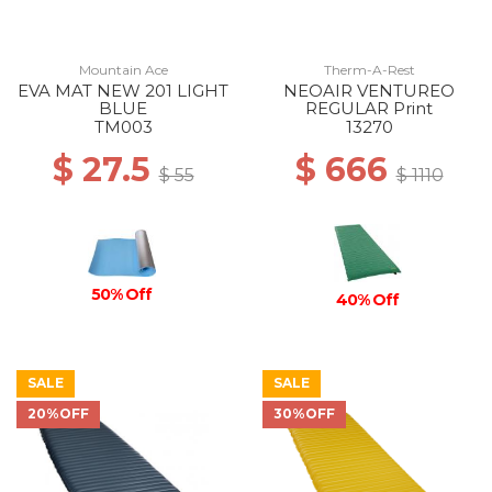
Mountain Ace
Therm-A-Rest
EVA MAT NEW 201 LIGHT
NEOAIR VENTUREO
BLUE
REGULAR Print
TM003
13270
$ 27.5
$ 666
$ 55
$ 1110
50% Off
40% Off
SALE
SALE
20%OFF
30%OFF