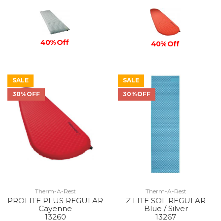
40% Off
40% Off
SALE
SALE
30%OFF
30%OFF
Therm-A-Rest
Therm-A-Rest
PROLITE PLUS REGULAR
Z LITE SOL REGULAR
Cayenne
Blue / Silver
13260
13267