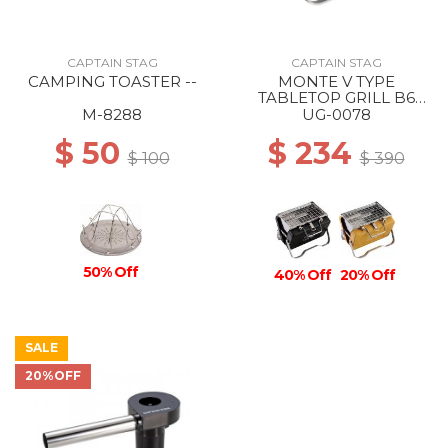
CAPTAIN STAG
CAPTAIN STAG
CAMPING TOASTER --
MONTE V TYPE
TABLETOP GRILL B6
TYPE BLACK
M-8288
UG-0078
$ 50
$ 234
$ 100
$ 390
50% Off
40% Off
20% Off
SALE
20%OFF