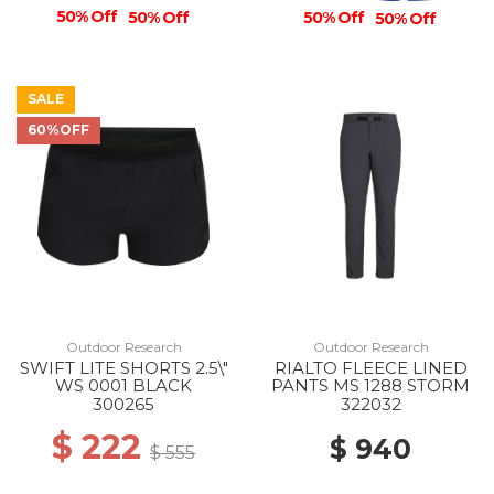
50% Off
50% Off
50% Off
50% Off
SALE
60%OFF
Outdoor Research
Outdoor Research
SWIFT LITE SHORTS 2.5\"
RIALTO FLEECE LINED
WS 0001 BLACK
PANTS MS 1288 STORM
300265
322032
$ 222
$ 940
$ 555