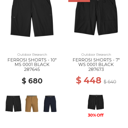
Outdoor Research
Outdoor Research
FERROSI SHORTS - 10"
FERROSI SHORTS - 7"
MS 0001 BLACK
WS 0001 BLACK
287645
287673
$ 448
$ 680
$ 640
30% Off