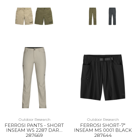
Outdoor Research
Outdoor Research
FERROSI PANTS - SHORT
FERROSI SHORT-7"
INSEAM WS 2287 DARK
INSEAM MS 0001 BLACK
SAND
287669
287644