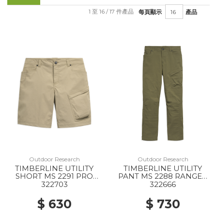
1 至 16 / 17 件產品
每頁顯示
產品
Outdoor Research
Outdoor Research
TIMBERLINE UTILITY
TIMBERLINE UTILITY
SHORT MS 2291 PRO
PANT MS 2288 RANGER
KHAKI
GREEN
322703
322666
$ 630
$ 730