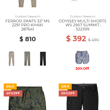
Outdoor Research
Outdoor Research
FERROSI PANTS 32" MS
ODYSSEY MULTI SHORTS
2291 PRO KHAKI
WS 2907 SUMMIT
ATOMS
287641
322399
$ 392
$ 810
$ 490
20% Off
SALE
SALE
20%OFF
20%OFF