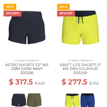
SALE
SALE
50%OFF
50%OFF
Outdoor Research
Outdoor Research
ASTRO SHORTS 3.5" WS
SWIFT LITE SHORTS 5"
2289 DARK NAVY
MS 1584 SULPHUR
300266
300249
$ 317.5
$ 277.5
$ 635
$ 555