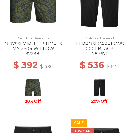
Outdoor Research
Outdoor Research
ODYSSEY MULTI SHORTS
FERROSI CAPRIS WS
MS 2904 WILLOW
0001 BLACK
ATOMS
322381
287671
$ 392
$ 536
$ 490
$ 670
20% Off
20% Off
SALE
30%OFF