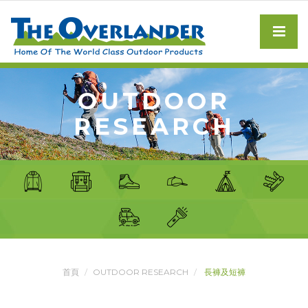
OUTDOOR
RESEARCH
首頁
OUTDOOR RESEARCH
長褲及短褲