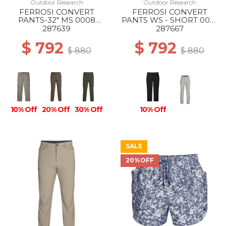
Outdoor Research
Outdoor Research
FERROSI CONVERT
FERROSI CONVERT
PANTS-32" MS 0008
PANTS WS - SHORT 0001
PEWTER
BLACK
287639
287667
$ 792
$ 792
$ 880
$ 880
10% Off
20% Off
30% Off
10% Off
SALE
20%OFF