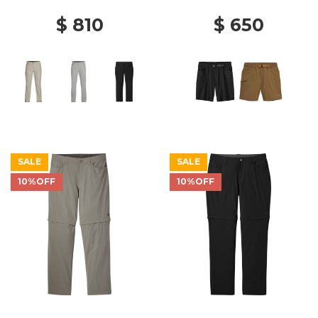
$ 810
$ 650
SALE
SALE
10%OFF
10%OFF