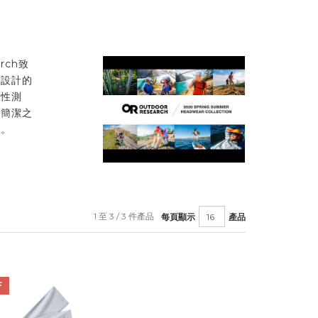
rch致
新設計的
地性測
品簡潔之
賴。
1 至 3 / 3 件產品
每頁顯示
產品
F