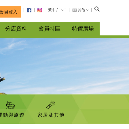
搜
繁中
/
ENG
其他
會員登入
尋
分店資料
會員特區
特價廣場
運動與旅遊
家居及其他