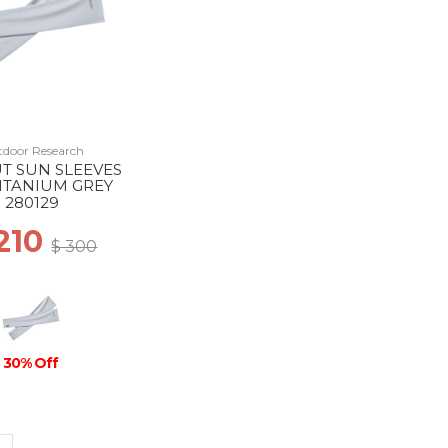
door Research
T SUN SLEEVES
TITANIUM GREY
280129
 210
$ 300
30% Off