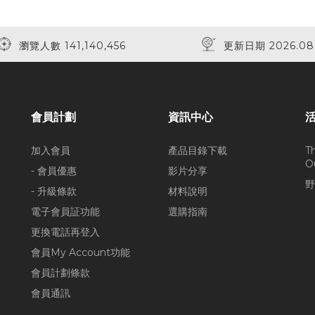
瀏覽人數 141,140,456
更新日期 2026.08
會員計劃
資訊中心
加入會員
產品目錄下載
T
O
- 會員優惠
影片分享
野
- 升級條款
材料說明
電子會員証功能
選購指南
更換電話再登入
會員My Account功能
會員計劃條款
會員通訊