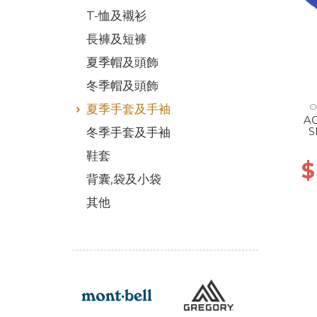
T-恤及襯衫
長褲及短褲
夏季帽及頭飾
冬季帽及頭飾
O
夏季手套及手袖
AC
S
冬季手套及手袖
U
鞋套
$
背囊,袋及小袋
其他