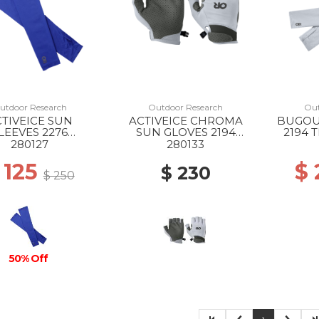
utdoor Research
Outdoor Research
Out
TIVEICE SUN
ACTIVEICE CHROMA
BUGOU
LEEVES 2276
SUN GLOVES 2194
2194 
LTRAMARINE
TITANIUM GREY
280127
280133
 125
$
$ 230
$ 250
50% Off