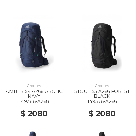
Gregory
Gregory
AMBER 54 A268 ARCTIC
STOUT 55 A266 FOREST
NAVY
BLACK
149386-A268
149376-A266
$ 2080
$ 2080