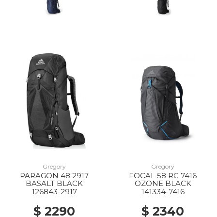
Gregory
Gregory
PARAGON 48 2917
FOCAL 58 RC 7416
BASALT BLACK
OZONE BLACK
126843-2917
141334-7416
$ 2290
$ 2340