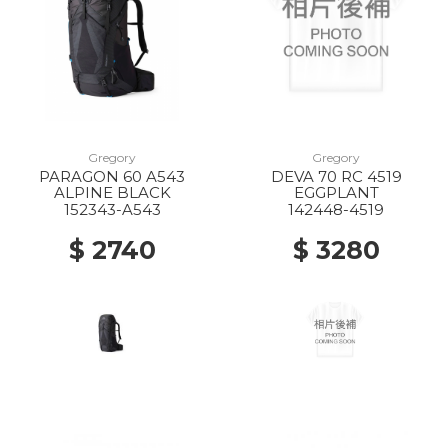
Gregory
Gregory
PARAGON 60 A543
DEVA 70 RC 4519
ALPINE BLACK
EGGPLANT
152343-A543
142448-4519
$ 2740
$ 3280