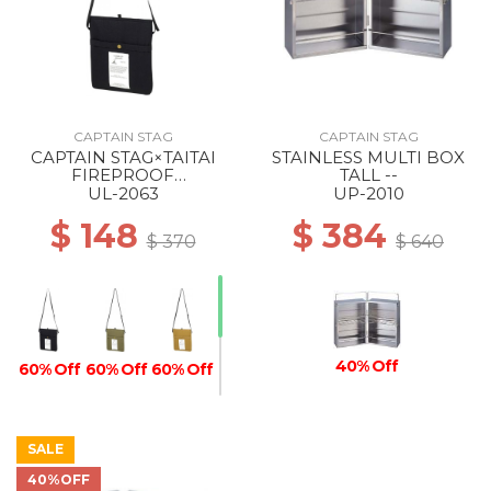
CAPTAIN STAG
CAPTAIN STAG
CAPTAIN STAG×TAITAI
STAINLESS MULTI BOX
FIREPROOF
TALL --
COOLING/HEAT-RETEN
UL-2063
UP-2010
SACOCHE BLACK
$ 148
$ 384
$ 370
$ 640
40% Off
60% Off
60% Off
60% Off
SALE
40%OFF
60% Off