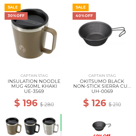
SALE
SALE
30%OFF
40%OFF
50% Off
CAPTAIN STAG
CAPTAIN STAG
INSULATION NOODLE
OKITSUMO BLACK
MUG 450ML KHAKI
NON-STICK SIERRA CUP
320ML ML
UE-3569
UH-0069
$ 196
$ 126
$ 280
$ 210
40% Off