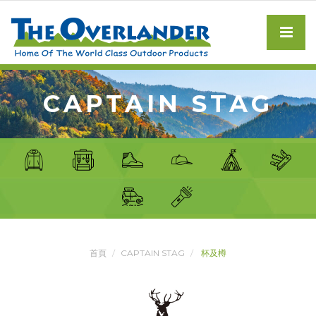
CAPTAIN STAG
首頁
CAPTAIN STAG
杯及樽