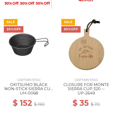
30% Off
50% Off
50% Off
SALE
SALE
20%OFF
50%OFF
50% Off
CAPTAIN STAG
CAPTAIN STAG
OKITSUMO BLACK
CLOSURE FOR MONTE
NON-STICK SIERRA CUP
SIERRA CUP 320 --
210ML --
UH-0068
UP-2649
$ 152
$ 35
$ 190
$ 70