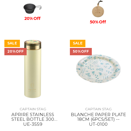
20% Off
50% Off
SALE
SALE
20%OFF
50%OFF
CAPTAIN STAG
CAPTAIN STAG
APRIRE STAINLESS
BLANCHE PAPER PLATE
STEEL BOTTLE 300
18CM (6PCS/SET) --
GItOW/LIGHT GREEN
UE-3559
UT-0100