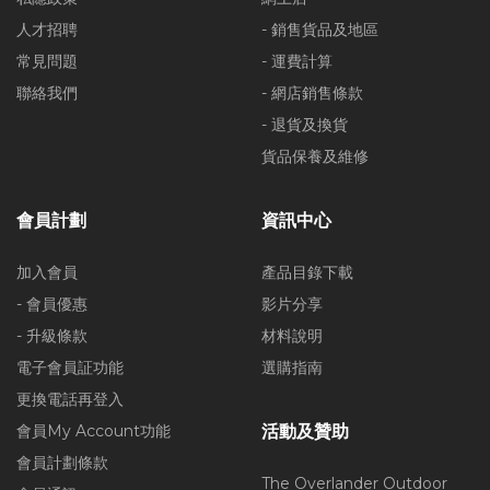
人才招聘
- 銷售貨品及地區
常見問題
- 運費計算
聯絡我們
- 網店銷售條款
- 退貨及換貨
貨品保養及維修
會員計劃
資訊中心
加入會員
產品目錄下載
- 會員優惠
影片分享
- 升級條款
材料說明
電子會員証功能
選購指南
更換電話再登入
會員My Account功能
活動及贊助
會員計劃條款
The Overlander Outdoor