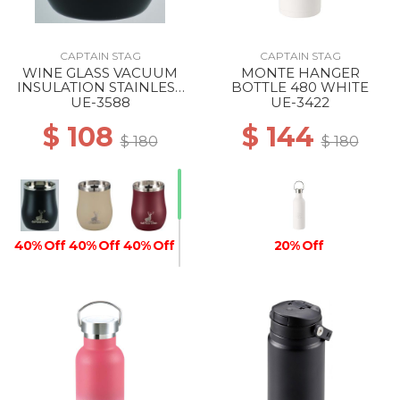
CAPTAIN STAG
CAPTAIN STAG
WINE GLASS VACUUM
MONTE HANGER
INSULATION STAINLESS
BOTTLE 480 WHITE
TUMBLER 240 BLACK
UE-3588
UE-3422
$ 108
$ 144
$ 180
$ 180
40% Off
40% Off
40% Off
20% Off
40% Off