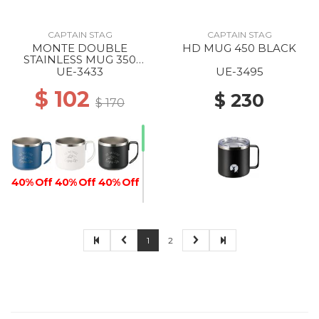
CAPTAIN STAG
CAPTAIN STAG
MONTE DOUBLE
HD MUG 450 BLACK
STAINLESS MUG 350
BLUE
UE-3433
UE-3495
$ 102
$ 230
$ 170
40% Off
40% Off
40% Off
1
2
40% Off
40% Off
40% Off