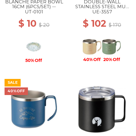
BLANCHE PAPER BOWL
DOUBLE-WALL
16CM (6PCS/SET) --
STAINLESS STEEL MUG
350 BEIGE
UT-0101
UE-3557
$ 10
$ 102
$ 20
$ 170
40% Off
20% Off
50% Off
SALE
40%OFF