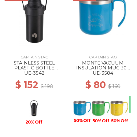
CAPTAIN STAG
CAPTAIN STAG
STAINLESS STEEL
MONTE VACUUM
PLASTIC BOTTLE
INSULATION MUG 300
HOLDER BLACK
BLUE
UE-3542
UE-3584
$ 152
$ 80
$ 190
$ 160
50% Off
50% Off
50% Off
20% Off