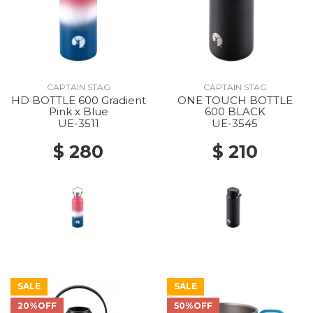
CAPTAIN STAG
CAPTAIN STAG
HD BOTTLE 600 Gradient
ONE TOUCH BOTTLE
Pink x Blue
600 BLACK
UE-3511
UE-3545
$ 280
$ 210
SALE
SALE
20%OFF
50%OFF