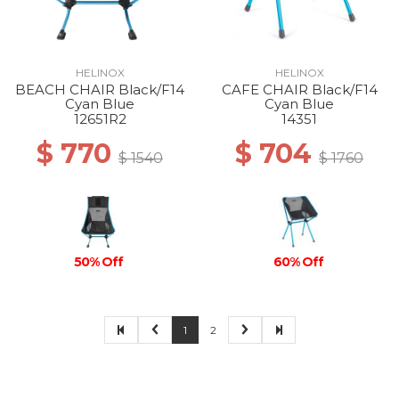
HELINOX
HELINOX
BEACH CHAIR Black/F14
CAFE CHAIR Black/F14
Cyan Blue
Cyan Blue
12651R2
14351
$ 770
$ 704
$ 1540
$ 1760
50% Off
60% Off
1
2