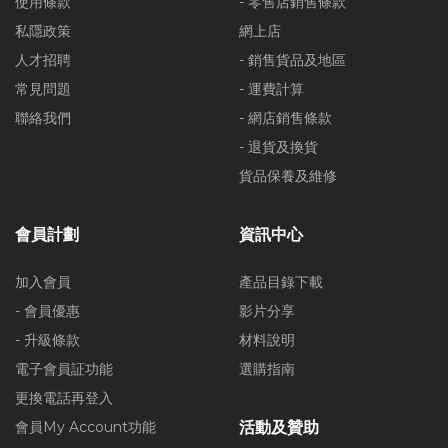
使用條款
- 零售店銷售條款
私隱政策
網上店
人才招聘
- 銷售貨品及地區
常見問題
- 運費計算
聯絡我們
- 網店銷售條款
- 退貨及換貨
貨品保養及維修
會員計劃
資訊中心
加入會員
產品目錄下載
- 會員優惠
影片分享
- 升級條款
材料說明
電子會員証功能
選購指南
更換電話再登入
會員My Account功能
活動及贊助