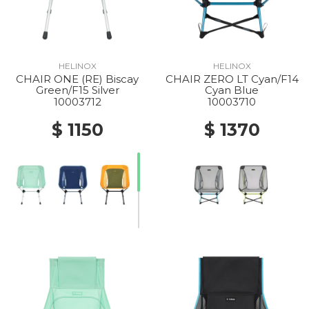
HELINOX
HELINOX
CHAIR ONE (RE) Biscay
CHAIR ZERO LT Cyan/F14
Green/F15 Silver
Cyan Blue
10003712
10003710
$ 1150
$ 1370