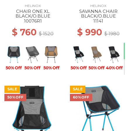
HELINOX
HELINOX
CHAIR ONE XL
SAVANNA CHAIR
50% Off
BLACK/O.BLUE
BLACK/O.BLUE
10076R1
11141
$ 760
$ 990
$ 1520
$ 1980
50% Off
50% Off
50% Off
50% Off
50% Off
40% Off
SALE
SALE
50%OFF
60%OFF
40% Off