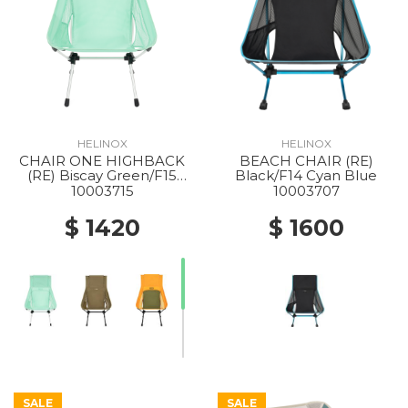
HELINOX
HELINOX
CHAIR ONE HIGHBACK
BEACH CHAIR (RE)
(RE) Biscay Green/F15
Black/F14 Cyan Blue
Silver
10003715
10003707
$ 1420
$ 1600
SALE
SALE