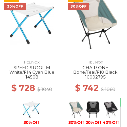
30%OFF
30%OFF
HELINOX
HELINOX
SPEED STOOL M
CHAIR ONE
White/F14 Cyan Blue
Bone/Teal/F10 Black
14508
10002795
$ 728
$ 742
$ 1040
$ 1060
30% Off
30% Off
20% Off
40% Off