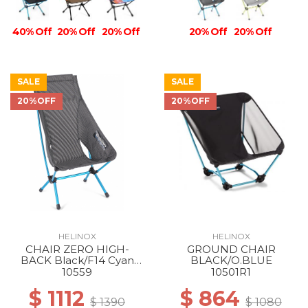
40% Off
20% Off
20% Off
20% Off
20% Off
SALE
SALE
20%OFF
20%OFF
HELINOX
HELINOX
CHAIR ZERO HIGH-
GROUND CHAIR
BACK Black/F14 Cyan
BLACK/O.BLUE
Blue
10559
10501R1
$ 1112
$ 864
$ 1390
$ 1080