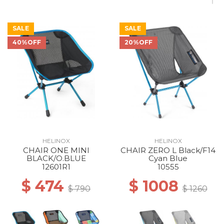
SALE
SALE
40%OFF
20%OFF
40% Off
40% Off
40% Off
40% Off
40% Off
40% Off
HELINOX
HELINOX
CHAIR ONE MINI
CHAIR ZERO L Black/F14
40% Off
50% Off
BLACK/O.BLUE
Cyan Blue
12601R1
10555
$ 474
$ 1008
$ 790
$ 1260