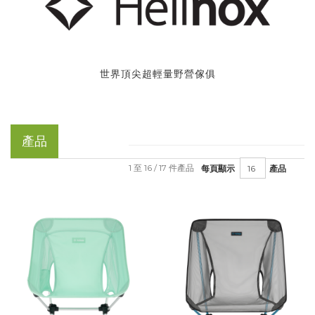
世界頂尖超輕量野營傢俱
產品
1 至 16 / 17 件產品
每頁顯示
產品