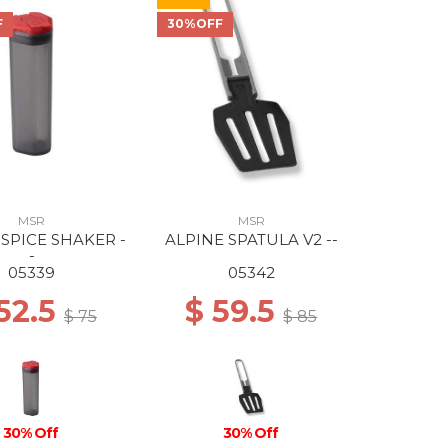
F
30%OFF
MSR
MSR
 SPICE SHAKER -
ALPINE SPATULA V2 --
-
05339
05342
52.5
$ 59.5
$ 75
$ 85
30% Off
30% Off