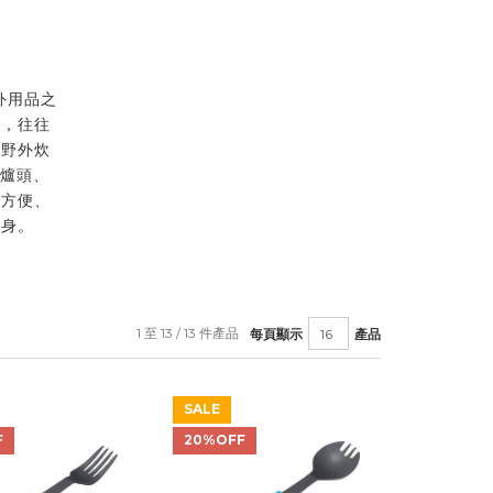
外用品之
準，往往
人野外炊
 爐頭、
；方便、
一身。
1 至 13 / 13 件產品
每頁顯示
產品
SALE
F
20%OFF