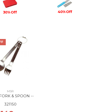
40% Off
30% Off
FF
MSR
 FORK & SPOON --
321150