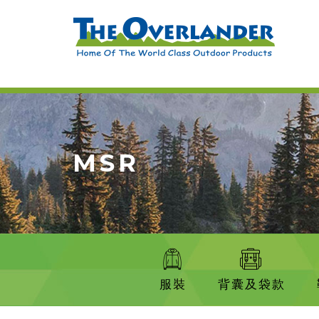
MSR
服裝
背囊及袋款