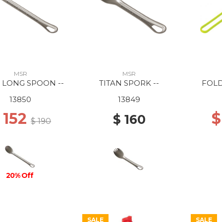
MSR
MSR
 LONG SPOON --
TITAN SPORK --
FOLD
13850
13849
 152
$
$ 160
$ 190
20% Off
SALE
SALE