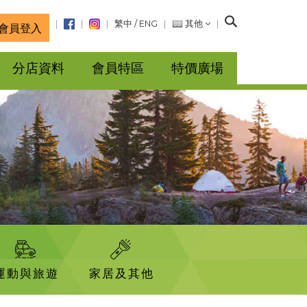
搜
繁中
/
ENG
其他
會員登入
尋
分店資料
會員特區
特價廣場
運動與旅遊
家居及其他