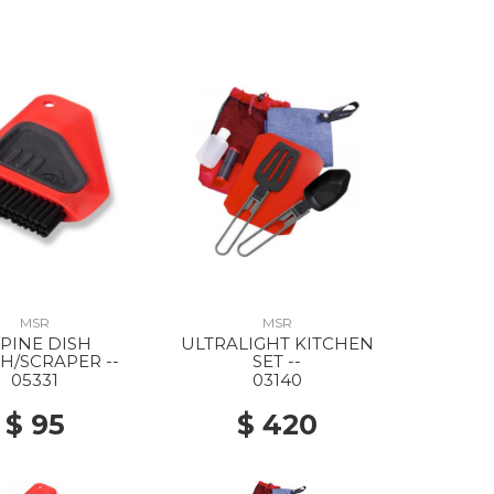
MSR
MSR
PINE DISH
ULTRALIGHT KITCHEN
H/SCRAPER --
SET --
05331
03140
$ 95
$ 420