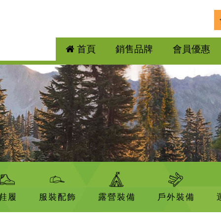
首頁
銷售品牌
會員優惠
鞋履
服裝配飾
露營裝備
戶外裝備