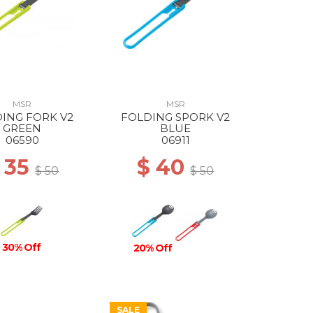
MSR
MSR
ING FORK V2
FOLDING SPORK V2
GREEN
BLUE
06590
06911
 35
$ 40
$ 50
$ 50
30% Off
20% Off
SALE