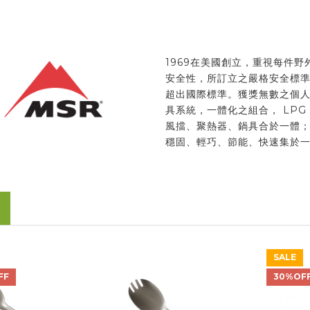
1969在美國創立，重視每件野
安全性，所訂立之嚴格安全標
超出國際標準。獲獎無數之個
具系統，一體化之組合， LPG
風擋、聚熱器、鍋具合於一體
穩固、輕巧、節能、快速集於
SALE
FF
30%OF