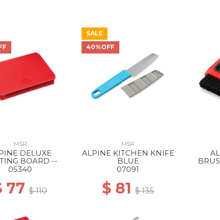
SALE
FF
40%OFF
MSR
MSR
PINE DELUXE
ALPINE KITCHEN KNIFE
AL
TING BOARD --
BLUE
BRUS
05340
07091
$ 77
$ 81
$ 110
$ 135