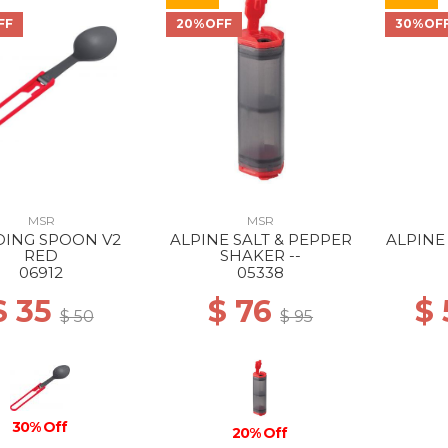
FF
20%OFF
30%OF
MSR
MSR
DING SPOON V2
ALPINE SALT & PEPPER
ALPINE
RED
SHAKER --
06912
05338
$ 35
$ 76
$ 
$ 50
$ 95
30% Off
20% Off