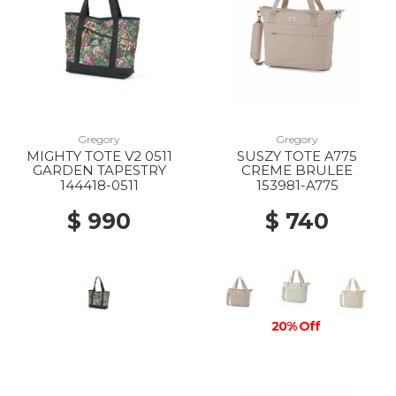
Gregory
Gregory
MIGHTY TOTE V2 0511
SUSZY TOTE A775
GARDEN TAPESTRY
CREME BRULEE
144418-0511
153981-A775
$ 990
$ 740
20% Off
20% Off