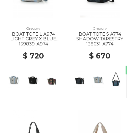
Gregory
Gregory
BOAT TOTE L A974
BOAT TOTE S A774
LIGHT GREY X BLUE
SHADOW TAPESTRY
GREY
159839-A974
138631-A774
$ 720
$ 670