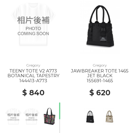
Gregory
Gregory
TEENY TOTE V2 A773
JAWBREAKER TOTE 1465
BOTANICAL TAPESTRY
JET BLACK
144413-A773
155691-1465
$ 840
$ 620