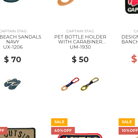
CAPTAIN STAG
CAPTAIN STAG
C
BEACH SANDALS
PET BOTTLE HOLDER
DESIG
NAVY
WITH CARABINER
BANCH
campout/dark gray x tan
UX-1206
UM-1930
$
$ 70
$ 50
SALE
SALE
FF
40%OFF
10%OF