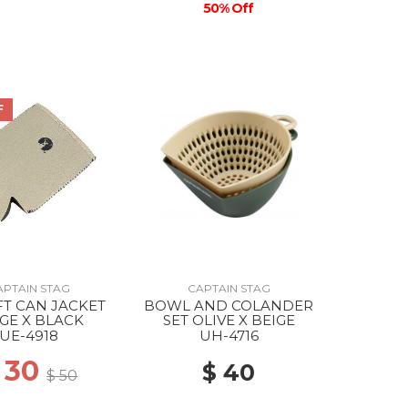
50% Off
F
APTAIN STAG
CAPTAIN STAG
FT CAN JACKET
BOWL AND COLANDER
GE X BLACK
SET OLIVE X BEIGE
UE-4918
UH-4716
 30
$ 40
$ 50