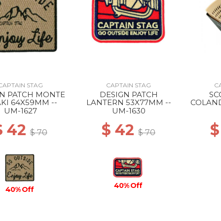
CAPTAIN STAG
CAPTAIN STAG
C
GN PATCH MONTE
DESIGN PATCH
SC
KI 64X59MM --
LANTERN 53X77MM --
COLAND
UM-1627
UM-1630
$ 42
$ 42
$
$ 70
$ 70
40% Off
40% Off