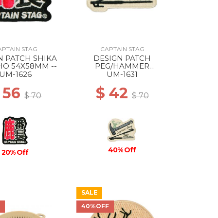
APTAIN STAG
CAPTAIN STAG
N PATCH SHIKA
DESIGN PATCH
O 54X58MM --
PEG/HAMMER
77X63MM --
UM-1626
UM-1631
 56
$ 42
$ 70
$ 70
40% Off
20% Off
SALE
F
40%OFF