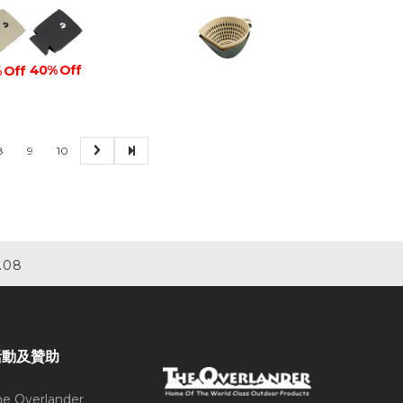
40% Off
 Off
8
9
10
.08
活動及贊助
he Overlander