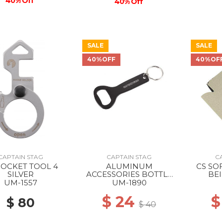
40% Off
40% Off
SALE
SALE
40%OFF
40%OF
CAPTAIN STAG
CAPTAIN STAG
C
POCKET TOOL 4
ALUMINUM
CS SO
SILVER
ACCESSORIES BOTTLE
BEI
OPENER STANDARD
UM-1557
UM-1890
$ 24
$
$ 80
$ 40