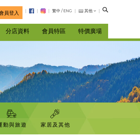
搜
繁中
/
ENG
其他
會員登入
尋
分店資料
會員特區
特價廣場
運動與旅遊
家居及其他