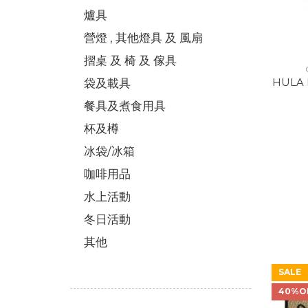
爐具
營燈 , 其他燈具 及 風扇
摺桌 及 椅 及 傢具
HULA 
袋及載具
餐具及煮食用具
杯及樽
冰袋/冰箱
咖啡用品
水上活動
冬日活動
其他
SALE
40%O