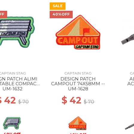
SALE
FF
40%OFF
CAPTAIN STAG
CAPTAIN STAG
C
GN PATCH ALIMI
DESIGN PATCH
A
 TABLE COMPACT
CAMPOUT 74X58MM --
AC
76X52MM --
EMERG
UM-1632
UM-1628
TIT
$ 42
$ 42
$ 70
$ 70