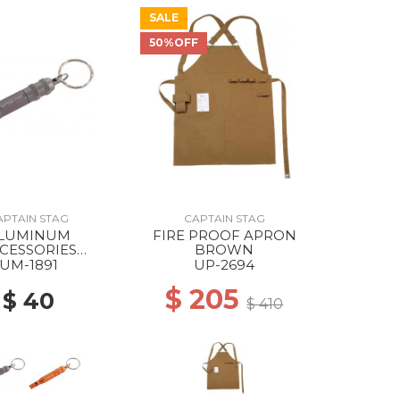
SALE
50%OFF
APTAIN STAG
CAPTAIN STAG
LUMINUM
FIRE PROOF APRON
CESSORIES
BROWN
ENCY WHISTLE
UM-1891
UP-2694
ANIUM GRAY
$ 205
$ 40
$ 410