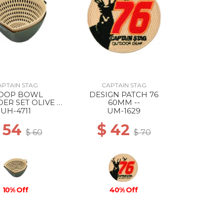
APTAIN STAG
CAPTAIN STAG
OOP BOWL
DESIGN PATCH 76
ER SET OLIVE X
60MM --
BEIGE
UH-4711
UM-1629
 54
$ 42
$ 60
$ 70
10% Off
40% Off