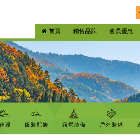
首頁
銷售品牌
會員優惠
鞋履
服裝配飾
露營裝備
戶外裝備