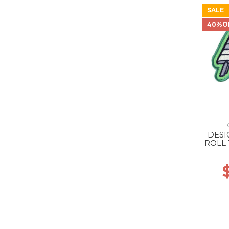
SALE
40%O
DESI
ROLL