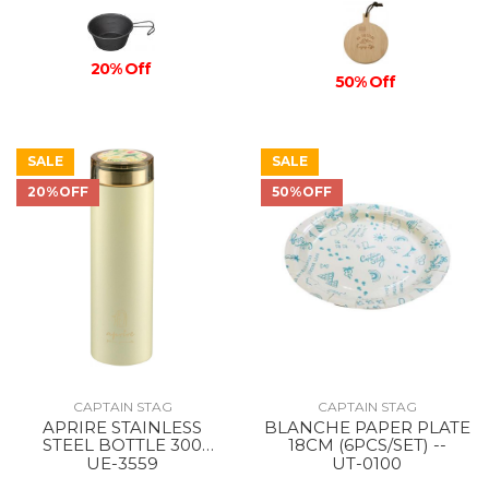
20% Off
50% Off
SALE
SALE
20%OFF
50%OFF
CAPTAIN STAG
CAPTAIN STAG
APRIRE STAINLESS
BLANCHE PAPER PLATE
STEEL BOTTLE 300
18CM (6PCS/SET) --
GItOW/LIGHT GREEN
UE-3559
UT-0100