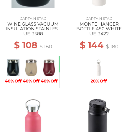
CAPTAIN STAG
CAPTAIN STAG
WINE GLASS VACUUM
MONTE HANGER
INSULATION STAINLESS
BOTTLE 480 WHITE
TUMBLER 240 BLACK
UE-3588
UE-3422
$ 108
$ 144
$ 180
$ 180
40% Off
40% Off
40% Off
20% Off
40% Off