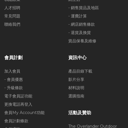
人才招聘
- 銷售貨品及地區
常見問題
- 運費計算
聯絡我們
- 網店銷售條款
- 退貨及換貨
貨品保養及維修
會員計劃
資訊中心
加入會員
產品目錄下載
- 會員優惠
影片分享
- 升級條款
材料說明
電子會員証功能
選購指南
更換電話再登入
會員My Account功能
活動及贊助
會員計劃條款
The Overlander Outdoor