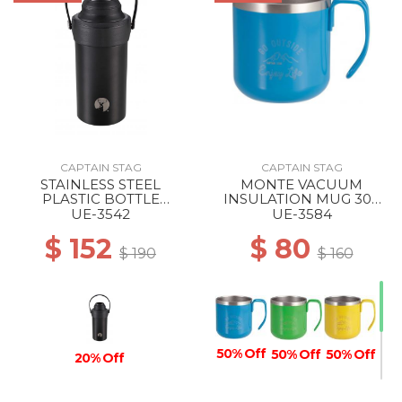
CAPTAIN STAG
CAPTAIN STAG
STAINLESS STEEL
MONTE VACUUM
PLASTIC BOTTLE
INSULATION MUG 300
HOLDER BLACK
BLUE
UE-3542
UE-3584
$ 152
$ 80
$ 190
$ 160
50% Off
50% Off
50% Off
20% Off