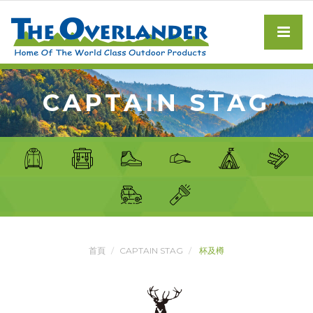
CAPTAIN STAG
首頁
CAPTAIN STAG
杯及樽