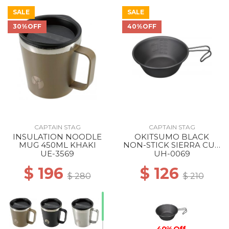
SALE
SALE
30%OFF
40%OFF
50% Off
CAPTAIN STAG
CAPTAIN STAG
INSULATION NOODLE
OKITSUMO BLACK
MUG 450ML KHAKI
NON-STICK SIERRA CUP
320ML ML
UE-3569
UH-0069
$ 196
$ 126
$ 280
$ 210
40% Off