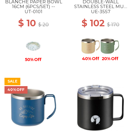
BLANCHE PAPER BOWL
DOUBLE-WALL
16CM (6PCS/SET) --
STAINLESS STEEL MUG
350 BEIGE
UT-0101
UE-3557
$ 10
$ 102
$ 20
$ 170
40% Off
20% Off
50% Off
SALE
40%OFF