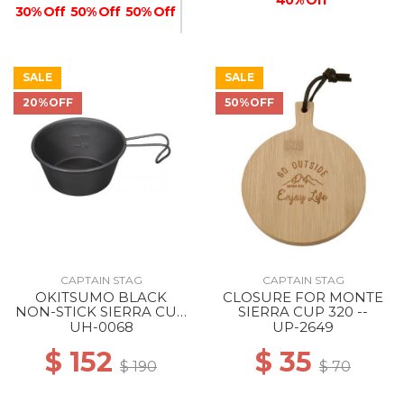
30% Off
50% Off
50% Off
SALE
SALE
20%OFF
50%OFF
50% Off
CAPTAIN STAG
CAPTAIN STAG
OKITSUMO BLACK
CLOSURE FOR MONTE
NON-STICK SIERRA CUP
SIERRA CUP 320 --
210ML --
UH-0068
UP-2649
$ 152
$ 35
$ 190
$ 70