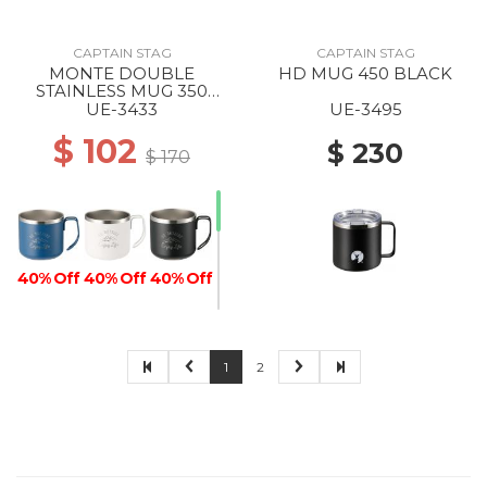
CAPTAIN STAG
CAPTAIN STAG
MONTE DOUBLE
HD MUG 450 BLACK
STAINLESS MUG 350
BLUE
UE-3433
UE-3495
$ 102
$ 230
$ 170
40% Off
40% Off
40% Off
1
2
40% Off
40% Off
40% Off