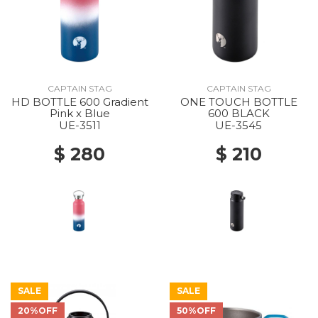
CAPTAIN STAG
CAPTAIN STAG
HD BOTTLE 600 Gradient
ONE TOUCH BOTTLE
Pink x Blue
600 BLACK
UE-3511
UE-3545
$ 280
$ 210
SALE
SALE
20%OFF
50%OFF