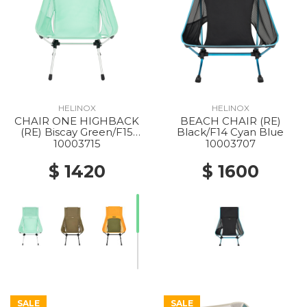
HELINOX
HELINOX
CHAIR ONE HIGHBACK
BEACH CHAIR (RE)
(RE) Biscay Green/F15
Black/F14 Cyan Blue
Silver
10003715
10003707
$ 1420
$ 1600
SALE
SALE