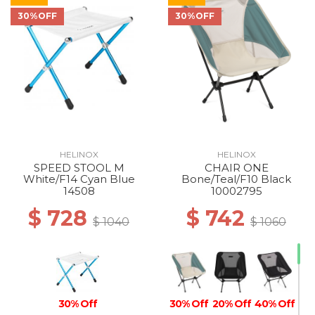
30%OFF
30%OFF
HELINOX
HELINOX
SPEED STOOL M
CHAIR ONE
White/F14 Cyan Blue
Bone/Teal/F10 Black
14508
10002795
$ 728
$ 742
$ 1040
$ 1060
30% Off
30% Off
20% Off
40% Off