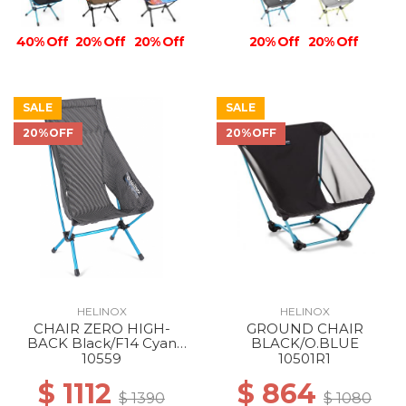
40% Off
20% Off
20% Off
20% Off
20% Off
SALE
SALE
20%OFF
20%OFF
HELINOX
HELINOX
CHAIR ZERO HIGH-
GROUND CHAIR
BACK Black/F14 Cyan
BLACK/O.BLUE
Blue
10559
10501R1
$ 1112
$ 864
$ 1390
$ 1080