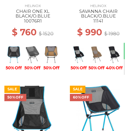
HELINOX
HELINOX
CHAIR ONE XL
SAVANNA CHAIR
50% Off
BLACK/O.BLUE
BLACK/O.BLUE
10076R1
11141
$ 760
$ 990
$ 1520
$ 1980
50% Off
50% Off
50% Off
50% Off
50% Off
40% Off
SALE
SALE
50%OFF
60%OFF
40% Off