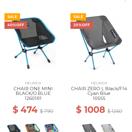
SALE
SALE
40%OFF
20%OFF
40% Off
40% Off
40% Off
40% Off
40% Off
40% Off
HELINOX
HELINOX
CHAIR ONE MINI
CHAIR ZERO L Black/F14
40% Off
50% Off
BLACK/O.BLUE
Cyan Blue
12601R1
10555
$ 474
$ 1008
$ 790
$ 1260