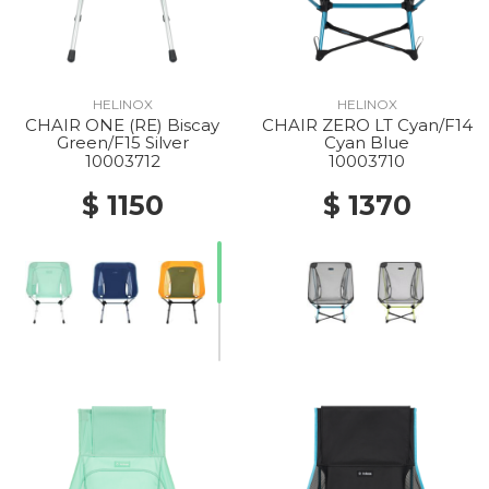
HELINOX
HELINOX
CHAIR ONE (RE) Biscay
CHAIR ZERO LT Cyan/F14
Green/F15 Silver
Cyan Blue
10003712
10003710
$ 1150
$ 1370