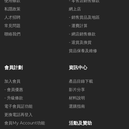
使用條款
- 零售店銷售條款
私隱政策
網上店
人才招聘
- 銷售貨品及地區
常見問題
- 運費計算
聯絡我們
- 網店銷售條款
- 退貨及換貨
貨品保養及維修
會員計劃
資訊中心
加入會員
產品目錄下載
- 會員優惠
影片分享
- 升級條款
材料說明
電子會員証功能
選購指南
更換電話再登入
會員My Account功能
活動及贊助