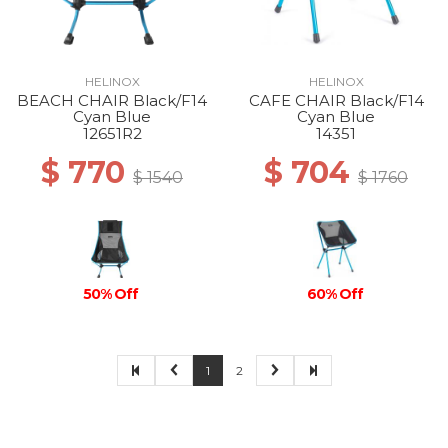
HELINOX
HELINOX
BEACH CHAIR Black/F14
CAFE CHAIR Black/F14
Cyan Blue
Cyan Blue
12651R2
14351
$ 770
$ 704
$ 1540
$ 1760
50% Off
60% Off
1
2