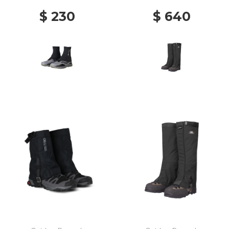
$ 230
$ 640