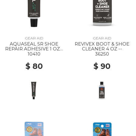
GEAR AID
GEAR AID
AQUASEAL SR SHOE
REVIVEX BOOT & SHOE
REPAIR ADHESIVE 1 OZ -
CLEANER 4 OZ --
-
10410
36250
$ 80
$ 90