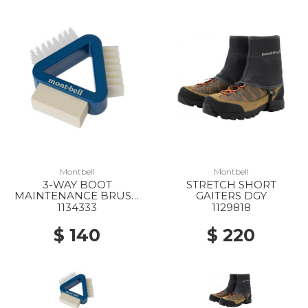
Montbell
Montbell
3-WAY BOOT
STRETCH SHORT
MAINTENANCE BRUSH
GAITERS DGY
BGN
1134333
1129818
$ 140
$ 220