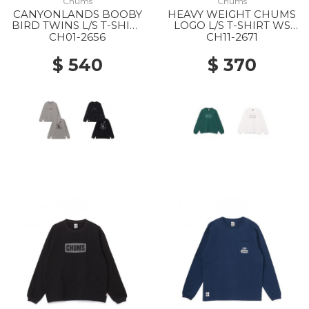
Chums
Chums
CANYONLANDS BOOBY
HEAVY WEIGHT CHUMS
BIRD TWINS L/S T-SHIRT
LOGO L/S T-SHIRT WS
MS M126 LT.KHAKI
M001 GREEN
CH01-2656
CH11-2671
$ 540
$ 370