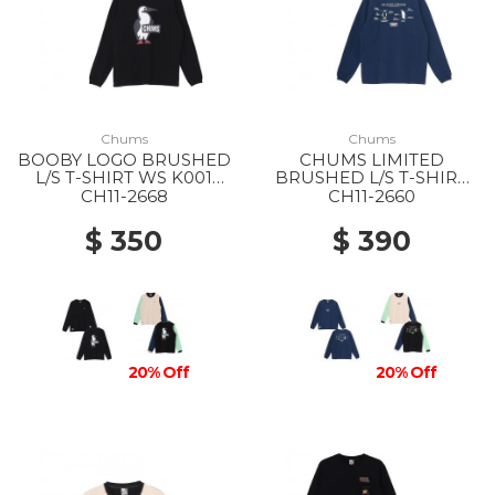
Chums
Chums
BOOBY LOGO BRUSHED
CHUMS LIMITED
L/S T-SHIRT WS K001
BRUSHED L/S T-SHIRT
BLACK
WS N001 NAVY
CH11-2668
CH11-2660
$ 350
$ 390
20% Off
20% Off