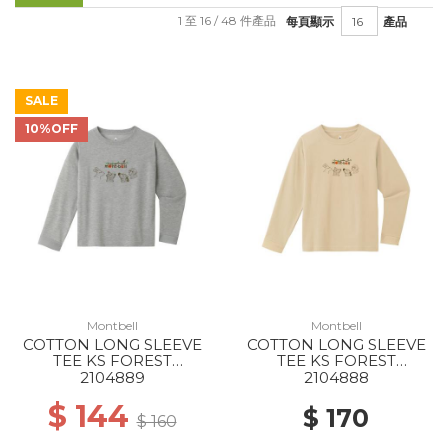
1 至 16 / 48 件產品
每頁顯示
產品
SALE
10%OFF
Montbell
Montbell
COTTON LONG SLEEVE
COTTON LONG SLEEVE
TEE KS FOREST
TEE KS FOREST
ANIMALS 100-130 LGY
ANIMALS 140-160 IV
2104889
2104888
$ 144
$ 170
$ 160