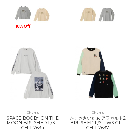
10% Off
Chums
Chums
SPACE BOOBY ON THE
かせきさいだぁ アラカルト2
MOON BRUSHED L/S T
BRUSHED L/S T WS C110
WS G020 Lt Gray
MINT CRAZY
CH11-2634
CH11-2637