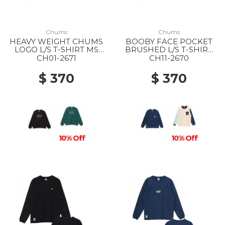
Chums
Chums
HEAVY WEIGHT CHUMS
BOOBY FACE POCKET
LOGO L/S T-SHIRT MS
BRUSHED L/S T-SHIRT
K001 BLACK
WS N001 NAVY
CH01-2671
CH11-2670
$ 370
$ 370
10% Off
10% Off