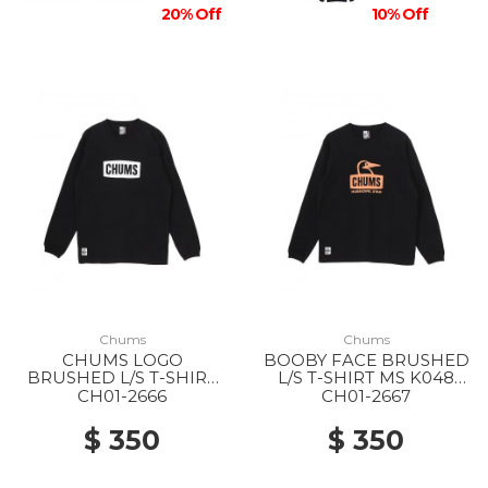
20% Off
10% Off
Chums
Chums
CHUMS LOGO
BOOBY FACE BRUSHED
BRUSHED L/S T-SHIRT
L/S T-SHIRT MS K048
MS K071 BLACK/WHITE
BLACK/ORANGE
CH01-2666
CH01-2667
$ 350
$ 350