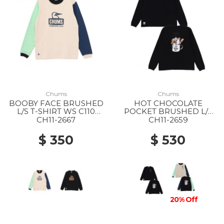
Chums
Chums
BOOBY FACE BRUSHED
HOT CHOCOLATE
L/S T-SHIRT WS C110
POCKET BRUSHED L/S
MINT CRAZY
T-SHIRT WS K001 BLACK
CH11-2667
CH11-2659
$ 350
$ 530
20% Off