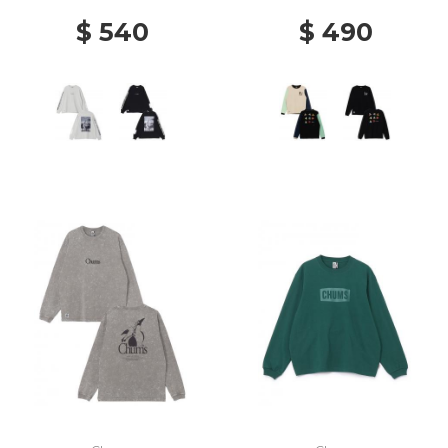
$ 540
$ 490