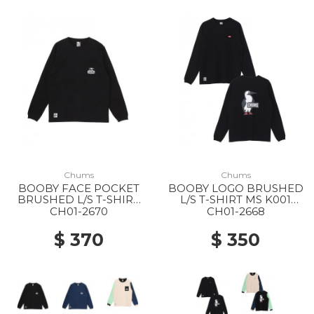
Chums
Chums
BOOBY FACE POCKET
BOOBY LOGO BRUSHED
BRUSHED L/S T-SHIRT
L/S T-SHIRT MS K001
MS K001 BLACK
BLACK
CH01-2670
CH01-2668
$ 370
$ 350