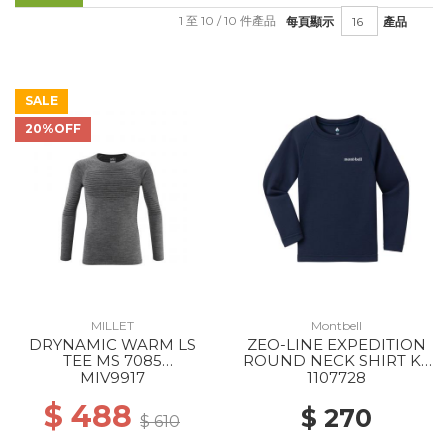
1 至 10 / 10 件產品
每頁顯示
產品
SALE
20%OFF
MILLET
Montbell
DRYNAMIC WARM LS
ZEO-LINE EXPEDITION
TEE MS 7085
ROUND NECK SHIRT KS
ANTHRACITE GREY
105-120 NV
MIV9917
1107728
$ 488
$ 270
$ 610