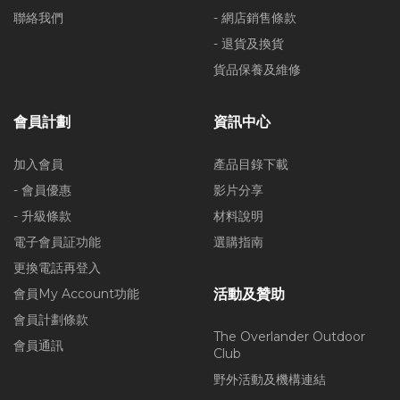
聯絡我們
- 網店銷售條款
- 退貨及換貨
貨品保養及維修
會員計劃
資訊中心
加入會員
產品目錄下載
- 會員優惠
影片分享
- 升級條款
材料說明
電子會員証功能
選購指南
更換電話再登入
會員My Account功能
活動及贊助
會員計劃條款
The Overlander Outdoor
會員通訊
Club
野外活動及機構連結