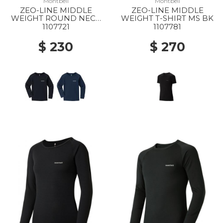
Montbell
Montbell
ZEO-LINE MIDDLE
ZEO-LINE MIDDLE
WEIGHT ROUND NECK
WEIGHT T-SHIRT MS BK
SHIRT KS 105-120 BK
1107721
1107781
$ 230
$ 270