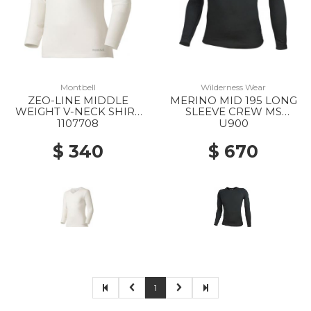
Montbell
Wilderness Wear
ZEO-LINE MIDDLE
MERINO MID 195 LONG
WEIGHT V-NECK SHIRT
SLEEVE CREW MS
MS WT
BLACK
1107708
U900
$ 340
$ 670
1