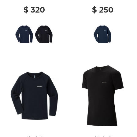
$ 320
$ 250