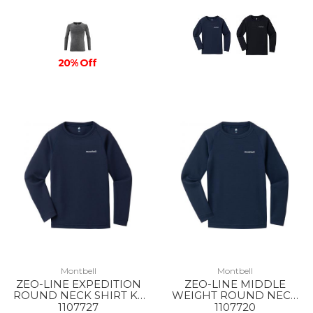
20% Off
Montbell
Montbell
ZEO-LINE EXPEDITION
ZEO-LINE MIDDLE
ROUND NECK SHIRT KS
WEIGHT ROUND NECK
135-150 NV
SHIRT KS 135-150 NV
1107727
1107720