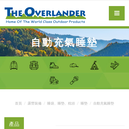
自動充氣睡墊
首頁
露營裝備
睡袋、睡墊、枕頭
睡墊
自動充氣睡墊
產品