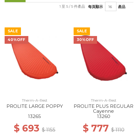
1 至 5 / 5 件產品
每頁顯示
產品
SALE
SALE
40%OFF
30%OFF
Therm-A-Rest
Therm-A-Rest
PROLITE LARGE POPPY
PROLITE PLUS REGULAR
Cayenne
13265
13260
$ 693
$ 777
$ 1155
$ 1110