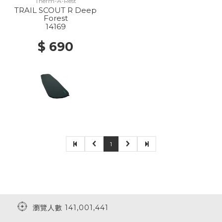
Therm-A-Rest
TRAIL SCOUT R Deep
Forest
14169
$ 690
1
瀏覽人數 141,001,441