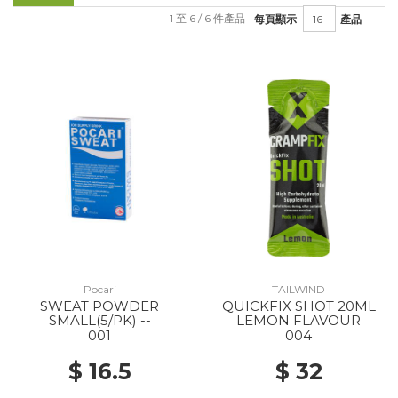
1 至 6 / 6 件產品
每頁顯示
產品
Pocari
TAILWIND
SWEAT POWDER
QUICKFIX SHOT 20ML
SMALL(5/PK) --
LEMON FLAVOUR
001
004
$ 16.5
$ 32