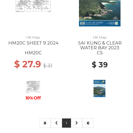
HK Map
HK Map
HM20C SHEET 9 2024
SAI KUNG & CLEAR
WATER BAY 2023
HM20C
CS
$ 27.9
$ 39
$ 31
10% Off
1