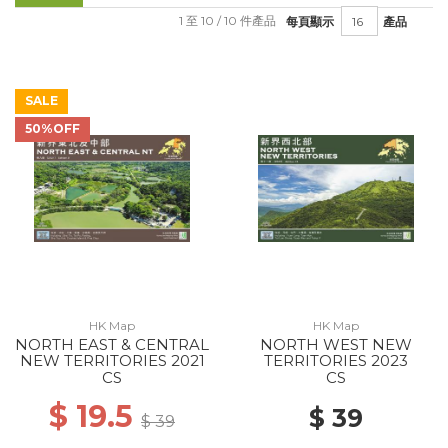
1 至 10 / 10 件產品
每頁顯示
產品
SALE
50%OFF
HK Map
HK Map
NORTH EAST & CENTRAL
NORTH WEST NEW
NEW TERRITORIES 2021
TERRITORIES 2023
CS
CS
$ 19.5
$ 39
$ 39