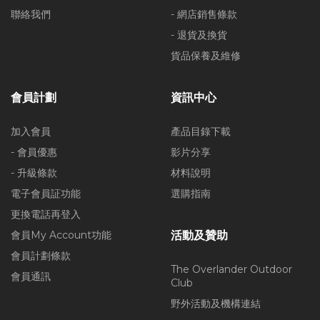
聯絡我們
- 網店銷售條款
- 退貨及換貨
貨品保養及維修
會員計劃
資訊中心
加入會員
產品目錄下載
- 會員優惠
影片分享
- 升級條款
材料說明
電子會員証功能
選購指南
更換電話再登入
會員My Account功能
活動及贊助
會員計劃條款
The Overlander Outdoor
會員通訊
Club
野外活動及機構連結