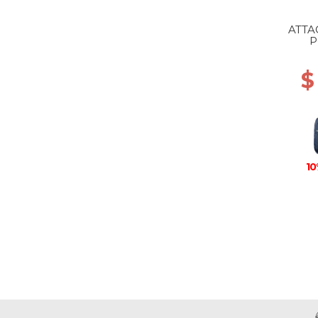
ATTA
P
$
10