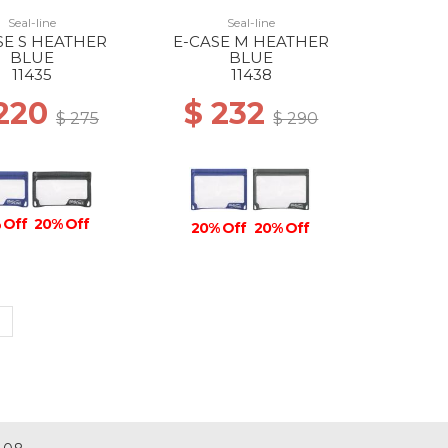
Seal-line
Seal-line
SE S HEATHER
E-CASE M HEATHER
BLUE
BLUE
11435
11438
 220
$ 232
$ 275
$ 290
 Off
20% Off
20% Off
20% Off