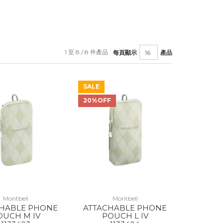
1 至 8 / 8 件產品
每頁顯示
產品
SALE
20%OFF
Montbell
Montbell
CHABLE PHONE
ATTACHABLE PHONE
OUCH M IV
POUCH L IV