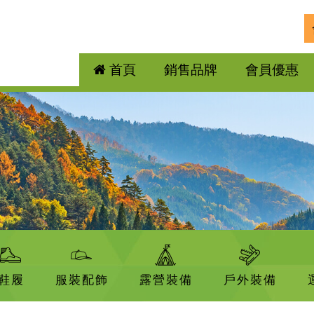
首頁
銷售品牌
會員優惠
鞋履
服裝配飾
露營裝備
戶外裝備