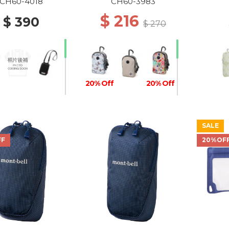
NYLON Z404
WINTER MT.CAMO
CH60-4018
CH60-3983
NOMATOPE
$ 216
$ 390
$ 270
20% Off
20% Off
SALE
20% Off
20% Off
30% Off
30% Off
FF
20%OF
10% Off