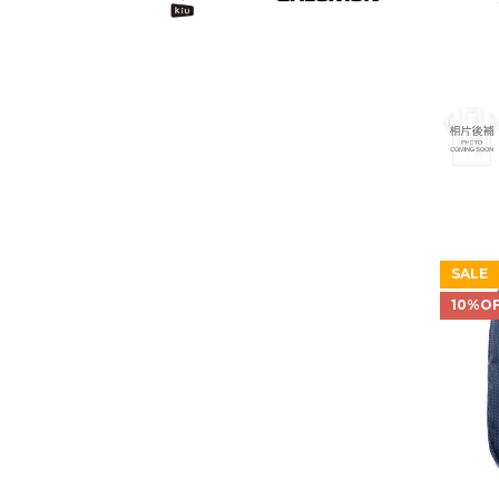
O
SALE
10%O