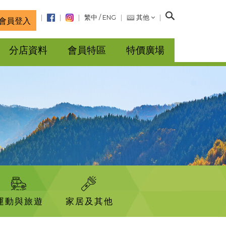
搜
繁中
/
ENG
其他
會員登入
尋
分店資料
會員特區
特價廣場
運動與旅遊
家居及其他