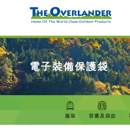
電子裝備保護袋
服裝
背囊及袋款