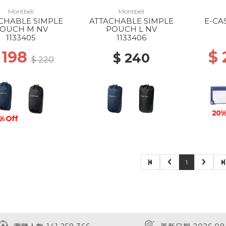
Montbell
Montbell
CHABLE SIMPLE
ATTACHABLE SIMPLE
E-CA
OUCH M NV
POUCH L NV
1133405
1133406
 198
$
$ 240
$ 220
20%
% Off
1