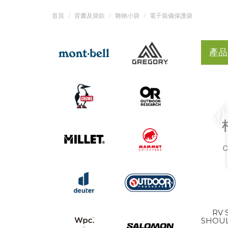
首頁
背囊及袋款
雜物小袋
電子裝備保護袋
產品
RV
SHOUL