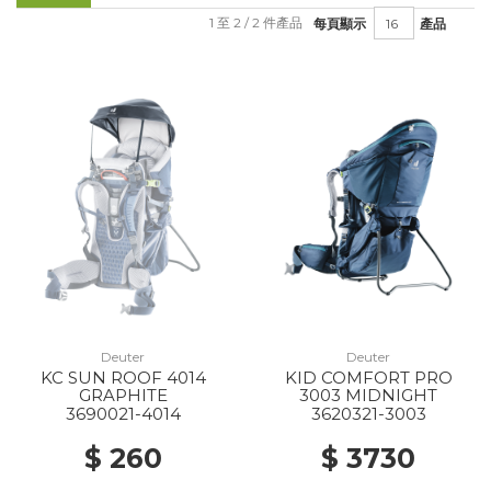
1 至 2 / 2 件產品
每頁顯示
產品
Deuter
Deuter
KC SUN ROOF 4014
KID COMFORT PRO
GRAPHITE
3003 MIDNIGHT
3690021-4014
3620321-3003
$ 260
$ 3730