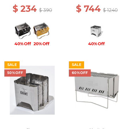
$ 234
$ 744
$ 390
$ 1240
40% Off
20% Off
40% Off
SALE
SALE
50%OFF
60%OFF