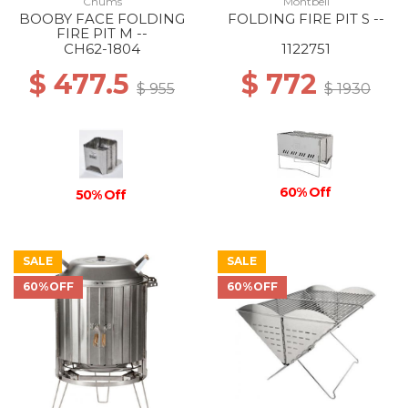
Chums
Montbell
BOOBY FACE FOLDING
FOLDING FIRE PIT S --
FIRE PIT M --
CH62-1804
1122751
$ 477.5
$ 772
$ 955
$ 1930
60% Off
50% Off
SALE
SALE
60%OFF
60%OFF