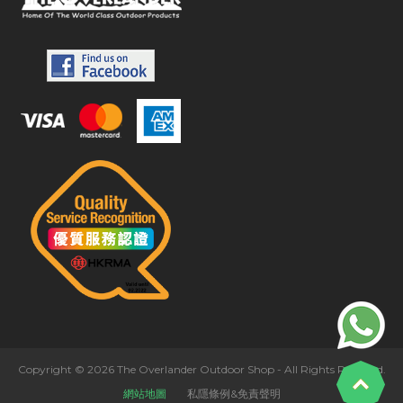
Copyright © 2026 The Overlander Outdoor Shop - All Rights Reserved.
網站地圖
私隱條例&免責聲明