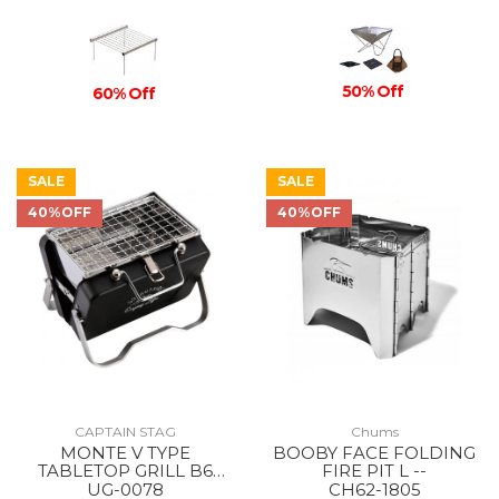
50% Off
60% Off
SALE
SALE
40%OFF
40%OFF
CAPTAIN STAG
Chums
MONTE V TYPE
BOOBY FACE FOLDING
TABLETOP GRILL B6
FIRE PIT L --
TYPE BLACK
UG-0078
CH62-1805