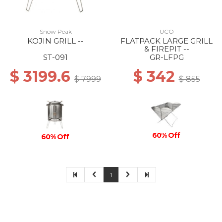
Snow Peak
UCO
KOJIN GRILL --
FLATPACK LARGE GRILL
& FIREPIT --
ST-091
GR-LFPG
$ 3199.6
$ 342
$ 7999
$ 855
60% Off
60% Off
1