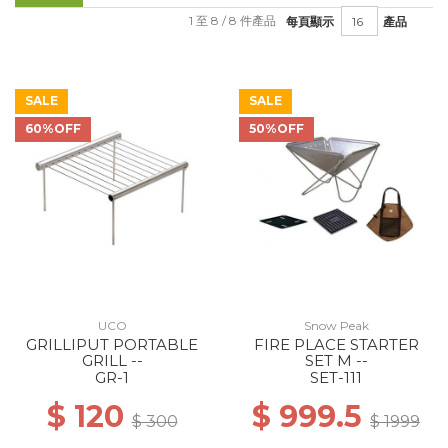
1 至 8 / 8 件產品
每頁顯示
產品
SALE
SALE
60%OFF
50%OFF
UCO
Snow Peak
GRILLIPUT PORTABLE
FIRE PLACE STARTER
GRILL --
SET M --
GR-1
SET-111
$ 120
$ 999.5
$ 300
$ 1999