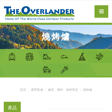
燒烤爐
首頁
露營裝備
爐具、燃料、燒烤用具
燒烤爐
產品