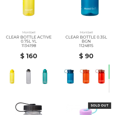
Montbell
Montbell
CLEAR BOTTLE ACTIVE
CLEAR BOTTLE 0.35L
0.75L YL
BGN
1134198
1124815
$ 160
$ 90
SOLD OUT