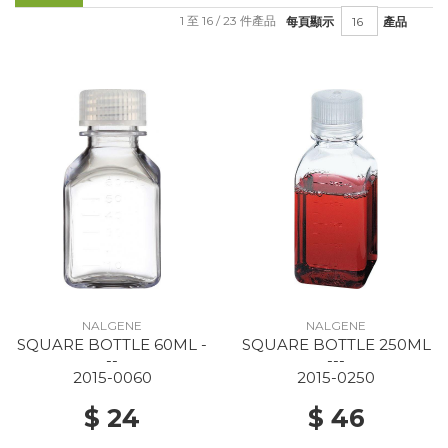
1 至 16 / 23 件產品
每頁顯示
產品
NALGENE
NALGENE
SQUARE BOTTLE 60ML -
SQUARE BOTTLE 250ML
--
---
2015-0060
2015-0250
$ 24
$ 46