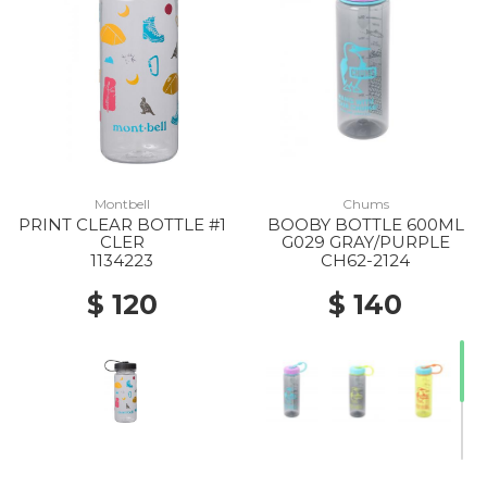
Montbell
Chums
PRINT CLEAR BOTTLE #1
BOOBY BOTTLE 600ML
CLER
G029 GRAY/PURPLE
1134223
CH62-2124
$ 120
$ 140