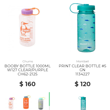
Chums
Montbell
BOOBY BOTTLE 1000ML
PRINT CLEAR BOTTLE #5
W127 CLEAR/PURPLE
GN
CH62-2125
1134227
$ 160
$ 120