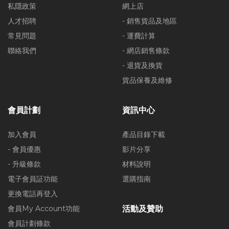
私隱政策
網上店
人才招聘
- 銷售貨品及地區
常見問題
- 運費計算
聯絡我們
- 網店銷售條款
- 退貨及換貨
貨品保養及維修
會員計劃
資訊中心
加入會員
產品目錄下載
- 會員優惠
影片分享
- 升級條款
材料說明
電子會員証功能
選購指南
更換電話再登入
會員My Account功能
活動及贊助
會員計劃條款