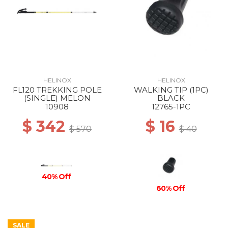
HELINOX
HELINOX
FL120 TREKKING POLE
WALKING TIP (1PC)
(SINGLE) MELON
BLACK
10908
12765-1PC
$ 342
$ 16
$ 570
$ 40
40% Off
60% Off
SALE