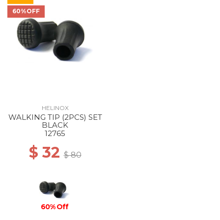
60%OFF
HELINOX
WALKING TIP (2PCS) SET
BLACK
12765
$ 32
$ 80
60% Off