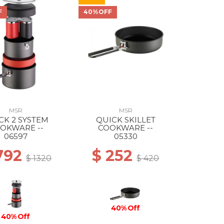
F
40%OFF
MSR
MSR
CK 2 SYSTEM
QUICK SKILLET
OKWARE --
COOKWARE --
06597
05330
792
$ 252
$ 1320
$ 420
40% Off
40% Off