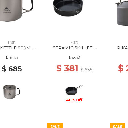
MSR
MSR
 KETTLE 900ML --
CERAMIC SKILLET --
PIKA
13845
13233
$ 381
$
$ 685
$ 635
40% Off
SALE
SALE