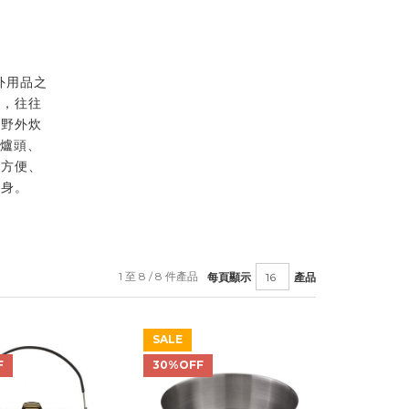
外用品之
準，往往
人野外炊
 爐頭、
；方便、
一身。
1 至 8 / 8 件產品
每頁顯示
產品
SALE
F
30%OFF