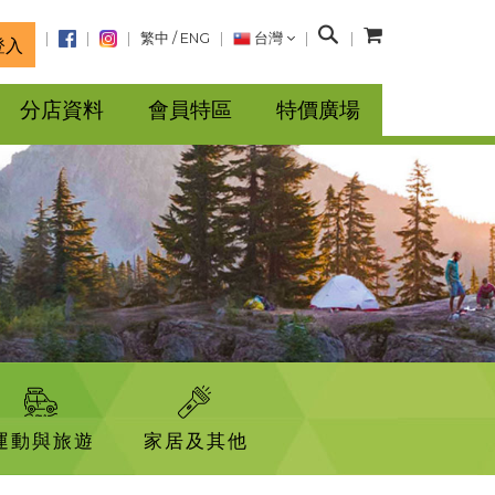
搜
繁中
/
ENG
台灣
登入
尋
分店資料
會員特區
特價廣場
運動與旅遊
家居及其他