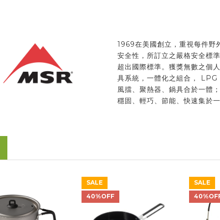
1969在美國創立，重視每件野
安全性，所訂立之嚴格安全標
超出國際標準。獲獎無數之個
具系統，一體化之組合， LPG
風擋、聚熱器、鍋具合於一體
穩固、輕巧、節能、快速集於
SALE
SALE
40%OFF
40%OF