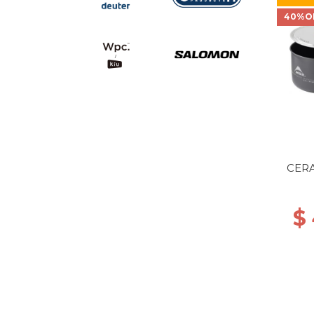
40%O
CERA
$