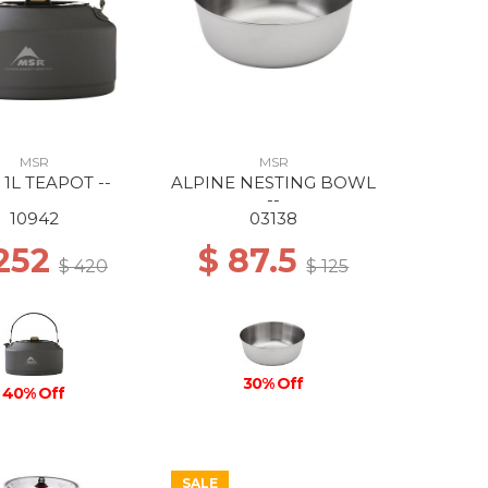
MSR
MSR
 1L TEAPOT --
ALPINE NESTING BOWL
--
10942
03138
 252
$ 87.5
$ 420
$ 125
30% Off
40% Off
SALE