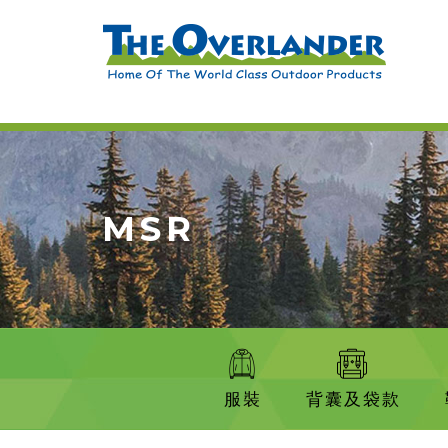
MSR
服裝
背囊及袋款