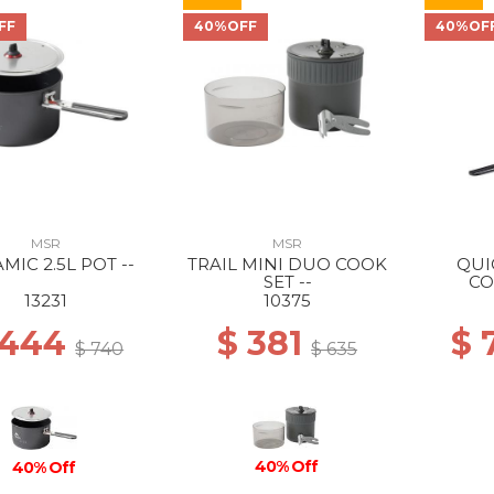
FF
40%OFF
40%OF
MSR
MSR
MIC 2.5L POT --
TRAIL MINI DUO COOK
QUI
SET --
CO
13231
10375
 444
$ 381
$ 
$ 740
$ 635
40% Off
40% Off