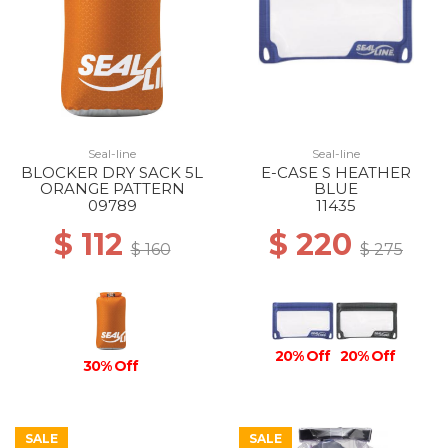
Seal-line
Seal-line
BLOCKER DRY SACK 5L
E-CASE S HEATHER
ORANGE PATTERN
BLUE
09789
11435
$ 112
$ 220
$ 160
$ 275
20% Off
20% Off
30% Off
SALE
SALE