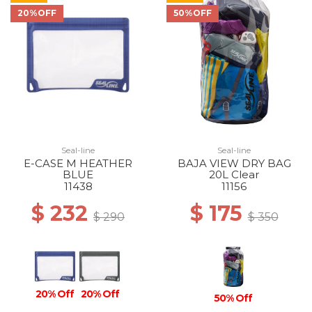
20%OFF
50%OFF
Seal-line
Seal-line
E-CASE M HEATHER
BAJA VIEW DRY BAG
BLUE
20L Clear
11438
11156
$ 232
$ 175
$ 290
$ 350
20% Off
20% Off
50% Off