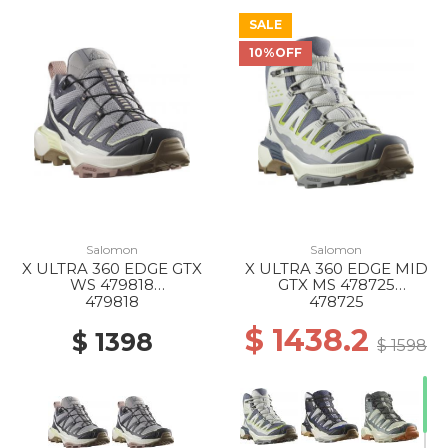
SALE
10%OFF
Salomon
Salomon
X ULTRA 360 EDGE GTX
X ULTRA 360 EDGE MID
WS 479818
GTX MS 478725
IRON/ETHEREA/FAIRY
TURBULENCE/METAL/D
479818
478725
TALE
ARK CITRON
$ 1438.2
$ 1398
$ 1598