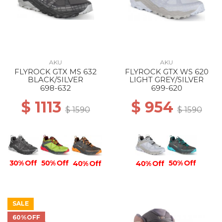
AKU
AKU
FLYROCK GTX MS 632
FLYROCK GTX WS 620
BLACK/SILVER
LIGHT GREY/SILVER
698-632
699-620
$ 1113
$ 954
$ 1590
$ 1590
30% Off
50% Off
50% Off
40% Off
40% Off
SALE
60%OFF