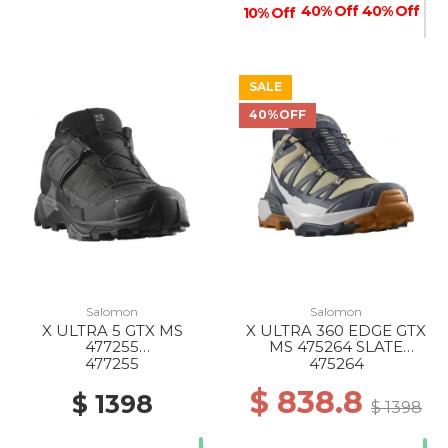
40% Off
40% Off
10% Off
SALE
40%OFF
50% Off
Salomon
Salomon
X ULTRA 5 GTX MS
X ULTRA 360 EDGE GTX
477255
MS 475264 SLATE
BLACK/ASPHALT/CASTLE
GREEN/CARBON/GLACIE
477255
475264
ROCK
R G
$ 838.8
$ 1398
$ 1398