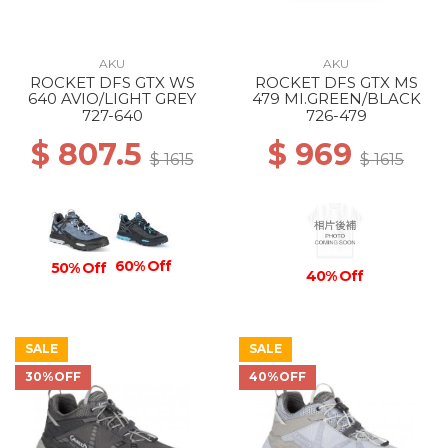
AKU
AKU
ROCKET DFS GTX WS
ROCKET DFS GTX MS
640 AVIO/LIGHT GREY
479 MI.GREEN/BLACK
727-640
726-479
$ 807.5
$ 969
$ 1615
$ 1615
60% Off
50% Off
40% Off
SALE
SALE
30%OFF
40%OFF