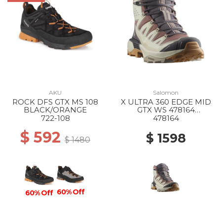
AKU
Salomon
ROCK DFS GTX MS 108
X ULTRA 360 EDGE MID
BLACK/ORANGE
GTX WS 478164
BURLWOOD/VANILLA
722-108
478164
ICE/EXCALI
$ 592
$ 1598
$ 1480
60% Off
60% Off