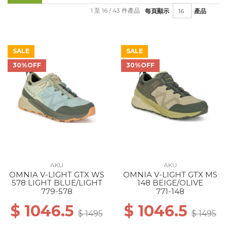
1 至 16 / 43 件產品
每頁顯示
產品
SALE
SALE
30%OFF
30%OFF
AKU
AKU
OMNIA V-LIGHT GTX WS
OMNIA V-LIGHT GTX MS
578 LIGHT BLUE/LIGHT
148 BEIGE/OLIVE
779-578
771-148
$ 1046.5
$ 1046.5
$ 1495
$ 1495