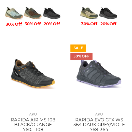
30% Off
30% Off
20% Off
20% Off
30% Off
SALE
50%OFF
AKU
AKU
RAPIDA AIR MS 108
RAPIDA EVO GTX WS
BLACK/ORANGE
364 DARK GREY/VIOLE
760.1-108
768-364