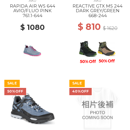
AKU
AKU
RAPIDA AIR WS 644
REACTIVE GTX MS 244
AVIO/FLUO PINK
DARK GREY/GREEN
761.1-644
668-244
$ 810
$ 1080
$ 1620
50% Off
50% Off
SALE
SALE
50%OFF
40%OFF