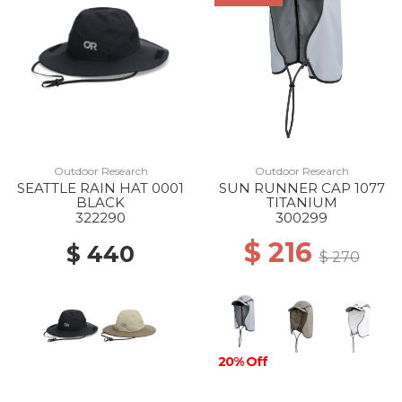
Outdoor Research
Outdoor Research
SEATTLE RAIN HAT 0001
SUN RUNNER CAP 1077
BLACK
TITANIUM
322290
300299
$ 216
$ 440
$ 270
20% Off