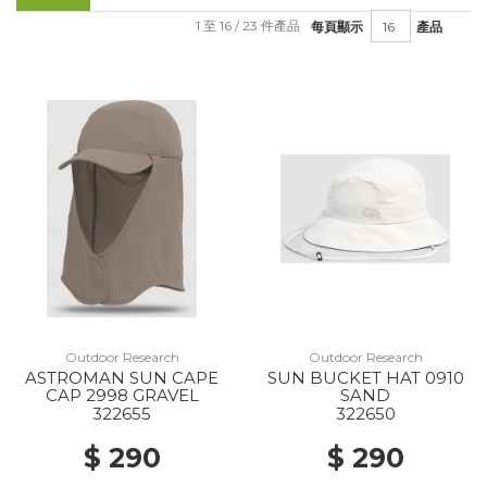
1 至 16 / 23 件產品
每頁顯示
產品
Outdoor Research
Outdoor Research
ASTROMAN SUN CAPE
SUN BUCKET HAT 0910
CAP 2998 GRAVEL
SAND
322655
322650
$ 290
$ 290