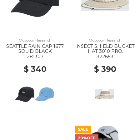
Outdoor Research
Outdoor Research
SEATTLE RAIN CAP 1677
INSECT SHIELD BUCKET
SOLID BLACK
HAT 3010 PRO
KHAKI/SAND
281307
322653
$ 340
$ 390
SALE
20%OFF