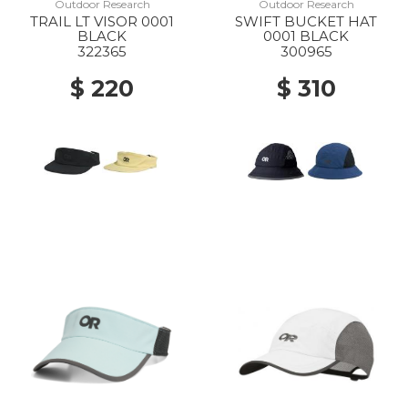
Outdoor Research
Outdoor Research
TRAIL LT VISOR 0001
SWIFT BUCKET HAT
BLACK
0001 BLACK
322365
300965
$ 220
$ 310