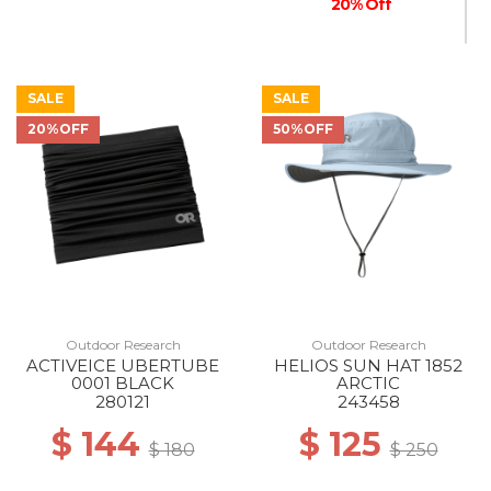
20% Off
SALE
SALE
20%OFF
50%OFF
Outdoor Research
Outdoor Research
ACTIVEICE UBERTUBE
HELIOS SUN HAT 1852
0001 BLACK
ARCTIC
280121
243458
$ 144
$ 125
$ 180
$ 250