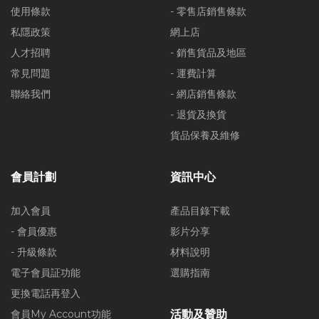
使用條款
- 零售店銷售條款
私隱政策
網上店
人才招聘
- 銷售貨品及地區
常見問題
- 運費計算
聯絡我們
- 網店銷售條款
- 退貨及換貨
貨品保養及維修
會員計劃
資訊中心
加入會員
產品目錄下載
- 會員優惠
影片分享
- 升級條款
材料說明
電子會員証功能
選購指南
更換電話再登入
會員My Account功能
活動及贊助