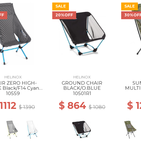
SALE
SALE
40% Off
40% Off
40% Off
FF
20%OFF
30%OF
40% Off
40% Off
40% Off
HELINOX
HELINOX
40% Off
50% Off
IR ZERO HIGH-
GROUND CHAIR
SU
 Black/F14 Cyan
BLACK/O.BLUE
MULTI
Blue
10559
10501R1
 1112
$ 864
$ 
$ 1390
$ 1080