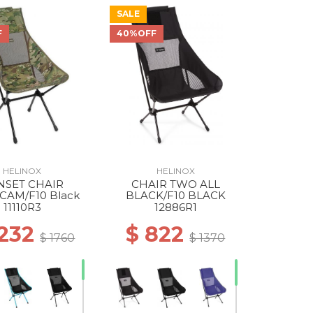
SALE
F
40%OFF
HELINOX
HELINOX
NSET CHAIR
CHAIR TWO ALL
CAM/F10 Black
BLACK/F10 BLACK
11110R3
12886R1
1232
$ 822
$ 1760
$ 1370