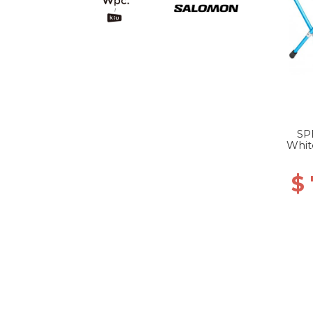
SP
Whit
$