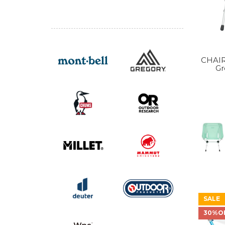
CHAIR
Gr
SALE
30%O