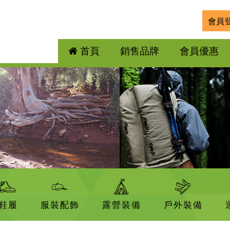
會員
首頁
銷售品牌
會員優惠
鞋履
服裝配飾
露營裝備
戶外裝備