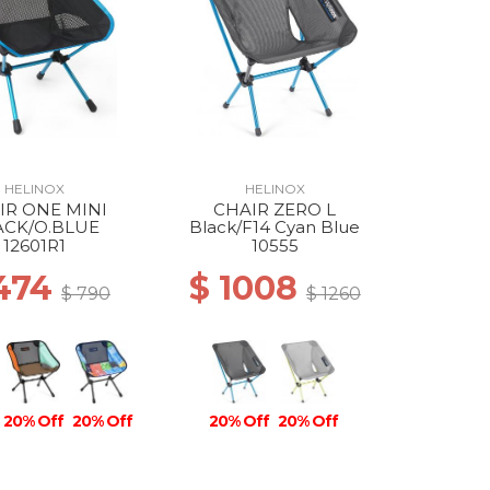
HELINOX
HELINOX
IR ONE MINI
CHAIR ZERO L
ACK/O.BLUE
Black/F14 Cyan Blue
12601R1
10555
 474
$ 1008
$ 790
$ 1260
20% Off
20% Off
20% Off
20% Off