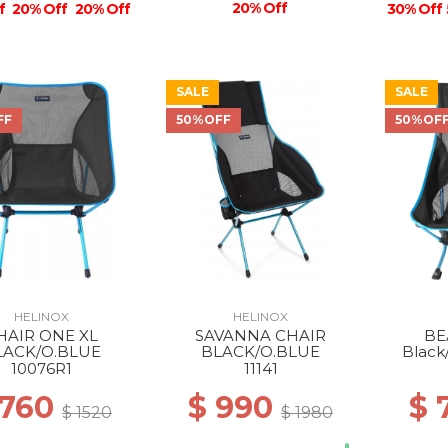
20% Off
f
20% Off
20% Off
30% Off
SALE
SALE
30% Off
FF
50%OFF
50%OF
40% Off
HELINOX
HELINOX
HAIR ONE XL
SAVANNA CHAIR
BE
LACK/O.BLUE
BLACK/O.BLUE
Black
10076R1
11141
 760
$ 990
$ 
$ 1520
$ 1980