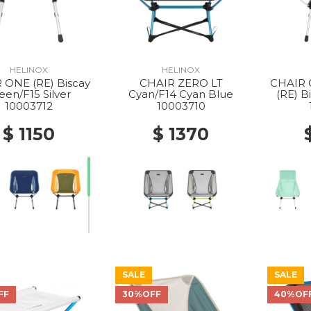
HELINOX
HELINOX
 ONE (RE) Biscay
CHAIR ZERO LT
CHAIR
een/F15 Silver
Cyan/F14 Cyan Blue
(RE) B
10003712
10003710
$ 1150
$ 1370
SALE
SALE
FF
30%OFF
40%OF