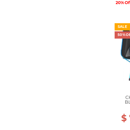
20% Of
SALE
50%O
C
B
$