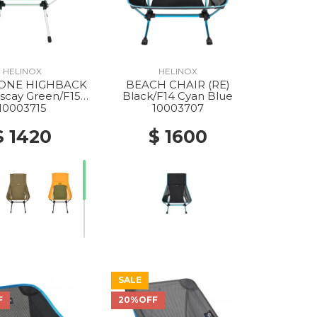
HELINOX
HELINOX
 ONE HIGHBACK
BEACH CHAIR (RE)
iscay Green/F15
Black/F14 Cyan Blue
Silver
10003715
10003707
$ 1420
$ 1600
SALE
F
20%OFF