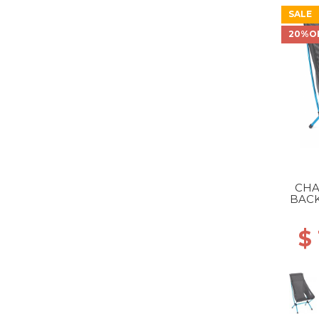
SALE
20%O
CHA
BACK
$