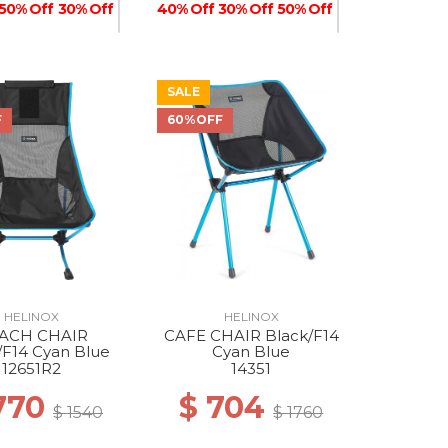
50% Off
30% Off
40% Off
30% Off
50% Off
SALE
30% Off
40% Off
40% Off
50% Off
50% Off
F
60%OFF
50% Off
50% Off
50% Off
HELINOX
HELINOX
50% Off
ACH CHAIR
CAFE CHAIR Black/F14
/F14 Cyan Blue
Cyan Blue
12651R2
14351
770
$ 704
$ 1540
$ 1760