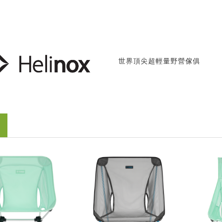
世界頂尖超輕量野營傢俱