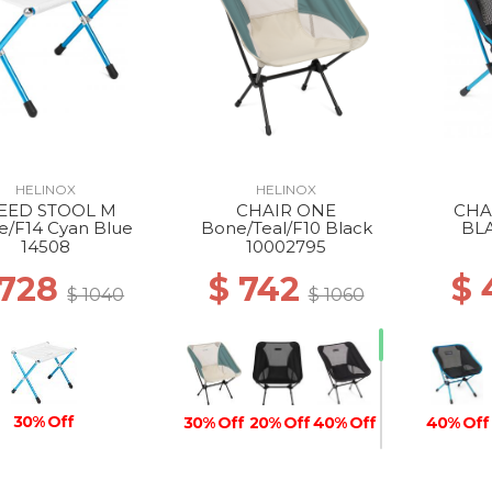
HELINOX
HELINOX
EED STOOL M
CHAIR ONE
CHA
e/F14 Cyan Blue
Bone/Teal/F10 Black
BL
14508
10002795
 728
$ 742
$
$ 1040
$ 1060
30% Off
30% Off
20% Off
40% Off
40% Off