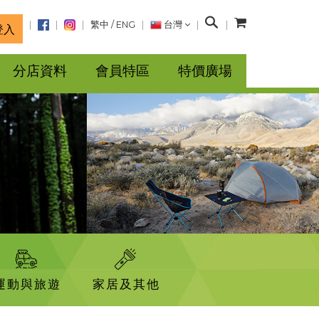
搜
繁中
/
ENG
台灣
登入
尋
分店資料
會員特區
特價廣場
運動與旅遊
家居及其他