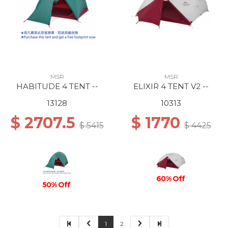
MSR
MSR
HABITUDE 4 TENT --
ELIXIR 4 TENT V2 --
13128
10313
$ 2707.5
$ 1770
$ 5415
$ 4425
60% Off
50% Off
1
2