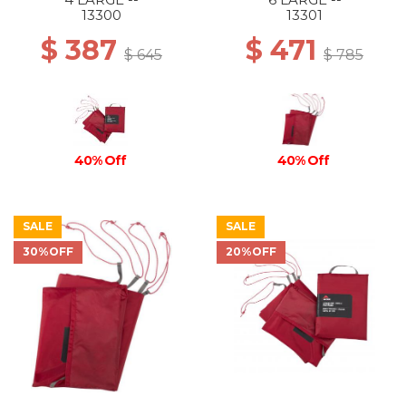
13300
13301
$ 387
$ 471
$ 645
$ 785
40% Off
40% Off
SALE
SALE
30%OFF
20%OFF