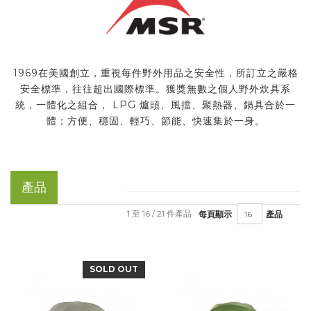
1969在美國創立，重視每件野外用品之安全性，所訂立之嚴格
安全標準，往往超出國際標準。獲獎無數之個人野外炊具系
統，一體化之組合， LPG 爐頭、風擋、聚熱器、鍋具合於一
體；方便、穩固、輕巧、節能、快速集於一身。
產品
1 至 16 / 21 件產品
每頁顯示
產品
SOLD OUT