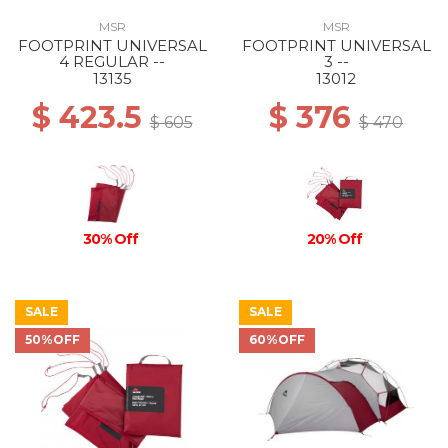
MSR
MSR
FOOTPRINT UNIVERSAL
FOOTPRINT UNIVERSAL
4 REGULAR --
3 --
13135
13012
$ 423.5
$ 376
$ 605
$ 470
30% Off
20% Off
SALE
SALE
50%OFF
60%OFF