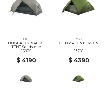
MSR
MSR
HUBBA HUBBA LT 1
ELIXIR 4 TENT GREEN
TENT Sandstone
13936
13701
$ 4190
$ 4390