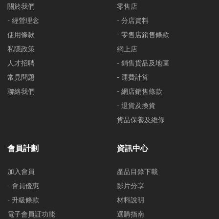
關於我們
零售店
- 經營理念
- 分店資料
使用條款
- 零售店銷售條款
私隱政策
網上店
人才招聘
- 銷售貨品及地區
常見問題
- 運費計算
聯絡我們
- 網店銷售條款
- 退貨及換貨
貨品保養及維修
會員計劃
資訊中心
加入會員
產品目錄下載
- 會員優惠
影片分享
- 升級條款
材料說明
電子會員証功能
選購指南