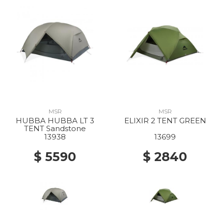
MSR
MSR
HUBBA HUBBA LT 3
ELIXIR 2 TENT GREEN
TENT Sandstone
13938
13699
$ 5590
$ 2840