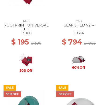
MSR
MSR
FOOTPRINT UNIVERSAL
GEAR SHED V2 --
1 --
13008
10314
$ 195
$ 794
$ 390
$ 1985
60% Off
50% Off
SALE
SALE
50%OFF
60%OFF