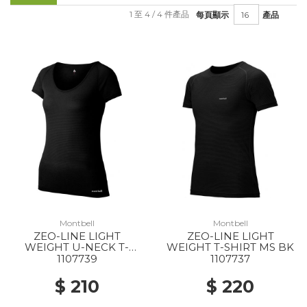
1 至 4 / 4 件產品
每頁顯示
產品
Montbell
Montbell
ZEO-LINE LIGHT
ZEO-LINE LIGHT
WEIGHT U-NECK T-
WEIGHT T-SHIRT MS BK
SHIRT WS BK
1107739
1107737
$ 210
$ 220