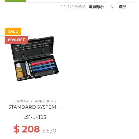
1 至 1 / 1 件產品
每頁顯示
產品
SALE
60%OFF
LANSKY SHARPENERS
STANDARD SYSTEM --
LS1/LK103
$ 208
$ 520