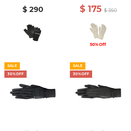
$ 175
$ 290
$ 350
50% Off
SALE
SALE
30%OFF
30%OFF