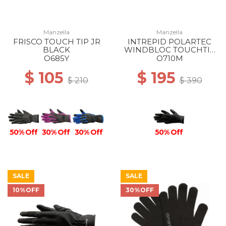
Manzella
Manzella
FRISCO TOUCH TIP JR
INTREPID POLARTEC
BLACK
WINDBLOC TOUCHTIP
GLOVE MS BLACK
O685Y
O710M
$ 105
$ 195
$ 210
$ 390
50% Off
50% Off
30% Off
30% Off
SALE
SALE
10%OFF
30%OFF