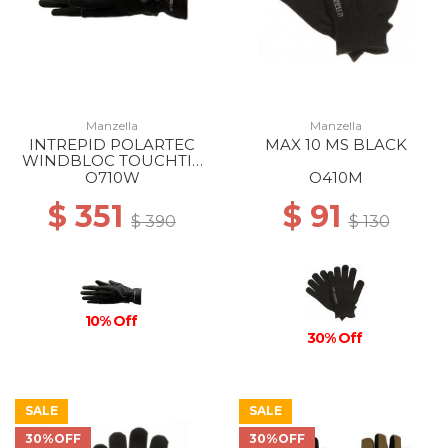
Manzella
Manzella
INTREPID POLARTEC
MAX 10 MS BLACK
WINDBLOC TOUCHTIP
GLOVE WS BLACK
O710W
O410M
$ 351
$ 91
$ 390
$ 130
10% Off
30% Off
SALE
SALE
30%OFF
30%OFF