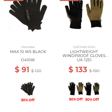
Manzella
CAPTAIN STAG
MAX 10 WS BLACK
LIGHTWEIGHT
WINDPROOF GLOVES
KHAKI
O410W
UX-1251
$ 91
$ 133
$ 130
$ 190
30% Off
30% Off
30% Off