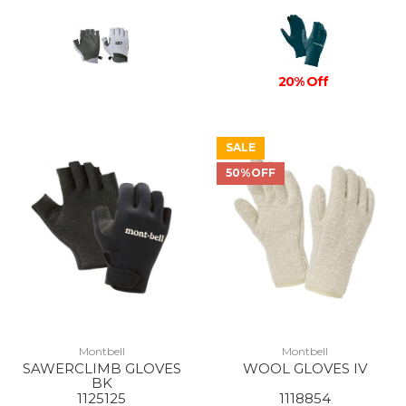
20% Off
SALE
50%OFF
Montbell
Montbell
SAWERCLIMB GLOVES
WOOL GLOVES IV
BK
1125125
1118854