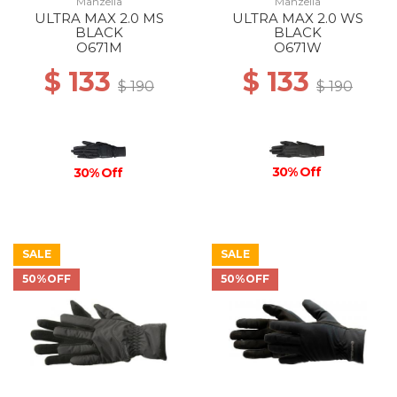
Manzella
Manzella
ULTRA MAX 2.0 MS
ULTRA MAX 2.0 WS
BLACK
BLACK
O671M
O671W
$ 133
$ 133
$ 190
$ 190
30% Off
30% Off
SALE
SALE
50%OFF
50%OFF