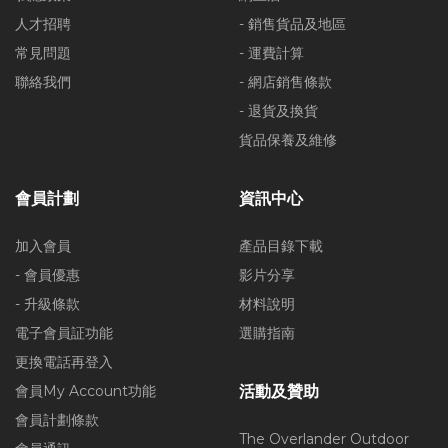
人才招聘
- 銷售貨品及地區
常見問題
- 運費計算
聯絡我們
- 網店銷售條款
- 退貨及換貨
貨品保養及維修
會員計劃
資訊中心
加入會員
產品目錄下載
- 會員優惠
影片分享
- 升級條款
材料說明
電子會員証功能
選購指南
更換電話再登入
會員My Account功能
活動及贊助
會員計劃條款
The Overlander Outdoor