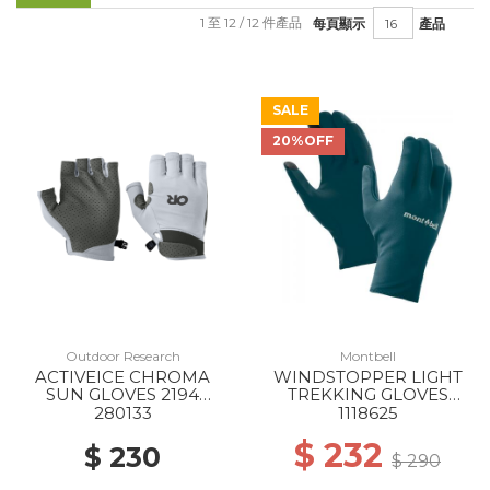
1 至 12 / 12 件產品
每頁顯示
產品
SALE
20%OFF
Outdoor Research
Montbell
ACTIVEICE CHROMA
WINDSTOPPER LIGHT
SUN GLOVES 2194
TREKKING GLOVES
TITANIUM GREY
DKMA
280133
1118625
$ 232
$ 230
$ 290