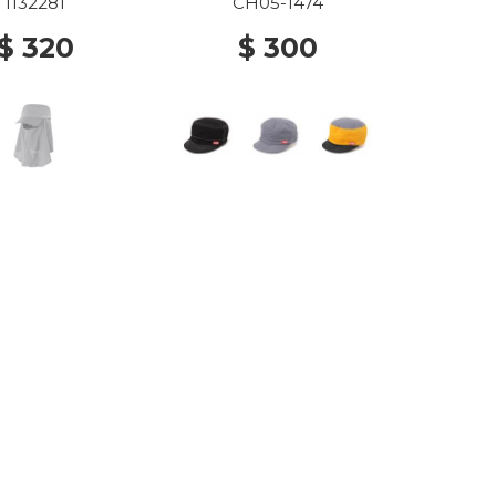
 WORK CAP LGY
1132281
CH05-1474
$ 320
$ 300