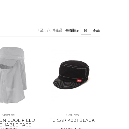
1 至 6 / 6 件產品
每頁顯示
產品
Montbell
Chums
ON COOL FIELD
TG CAP K001 BLACK
CHABLE FACE