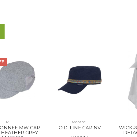
FF
MILLET
Montbell
ONNEE MW CAP
O.D. LINE CAP NV
WICKR
 HEATHER GREY
DETA