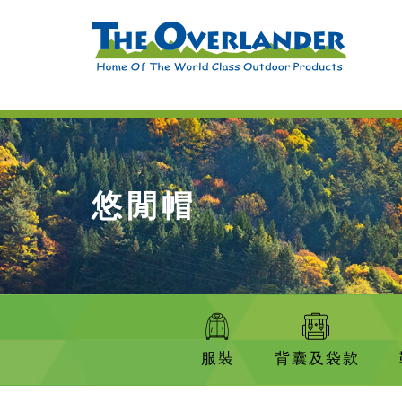
悠閒帽
服裝
背囊及袋款