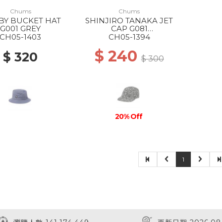
Chums
Chums
BY BUCKET HAT
SHINJIRO TANAKA JET
G001 GREY
CAP G081
MONOCHROME
CH05-1403
CH05-1394
$ 240
$ 320
$ 300
20% Off
1