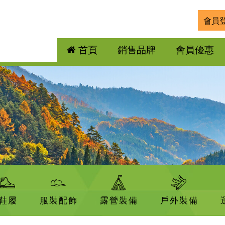
會員
首頁
銷售品牌
會員優惠
鞋履
服裝配飾
露營裝備
戶外裝備