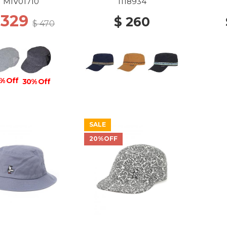
SHADE
MIV01710
1118934
 329
$ 260
$ 470
% Off
30% Off
SALE
20%OFF