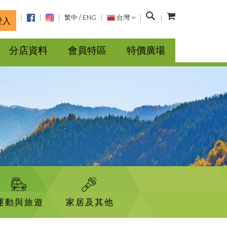
搜
繁中
/
ENG
台灣
登入
尋
分店資料
會員特區
特價廣場
運動與旅遊
家居及其他