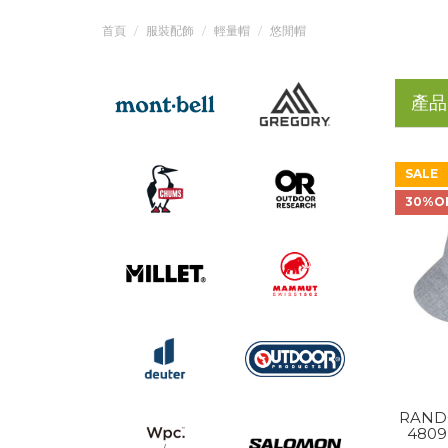
首頁
服裝配飾
輕量帽
悠閒帽
產品
SALE
30%O
RAND
4809