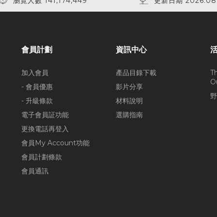
瀏覽人數 141,174,449
更新日期 2026.08
會員計劃
資訊中心
加入會員
產品目錄下載
T
O
- 會員優惠
影片分享
野
- 升級條款
材料說明
電子會員証功能
選購指南
更換電話再登入
會員My Account功能
會員計劃條款
會員通訊