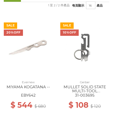
1 至 2 / 2 件產品
每頁顯示
產品
SALE
SALE
20%OFF
10%OFF
Evernew
Gerber
MIYAMA KOGATANA --
MULLET SOLID STATE
MULTI-TOOL
STONEWASH
EBY642
31-003695
$ 544
$ 108
$ 680
$ 120